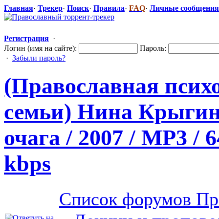
Главная
·
Трекер
·
Поиск
·
Правила
·
FAQ
·
Личные сообщения
Регистрация
·
Логин (имя на сайте):
Пароль:
·
Забыли пароль?
(Православная
​ пси
семьи) Нина Крыгин
очага / 2007 / MP3 / 
kbps
Список форумов Пр