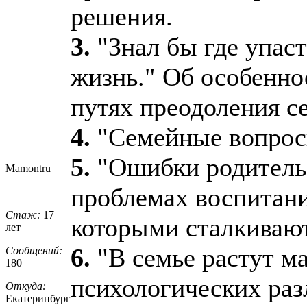
решения.
3.
"Знал бы где упаст
жизнь." Об особенно
путях преодоления с
4.
"Семейные вопросы
5.
"Ошибки родитель
Mamontru
проблемах воспитани
Стаж:
17
которыми сталкивают
лет
6.
"В семье растут ма
Сообщений:
180
психологических раз
Откуда:
Екатеринбург