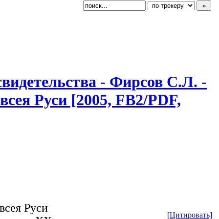
, свидетельств
​а - Фирсов С.Л. -
сея Руси [2005, FB2/PDF,
всея Руси
[Цитировать]