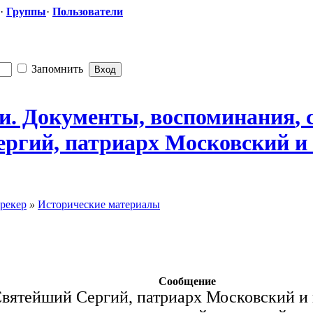
·
Группы
·
Пользователи
Запомнить
ии. Документы, воспоминания
​
ргий, патриарх Московский и в
рекер
»
Исторические материалы
Сообщение
Святейший Сергий, патриарх Московский и 