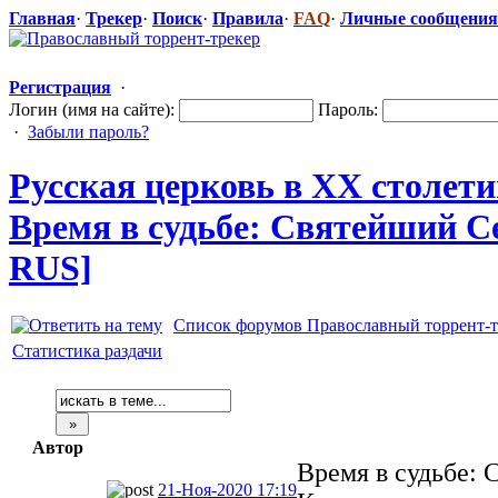
Главная
·
Трекер
·
Поиск
·
Правила
·
FAQ
·
Личные сообщения
Регистрация
·
Логин (имя на сайте):
Пароль:
·
Забыли пароль?
Русская церковь в XX столет
Время в судьбе: Святейший Се
RUS]
Список форумов Православный торрент-т
Статистика раздачи
Автор
Время в судьбе: 
21-Ноя-2020 17:19