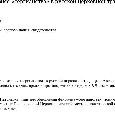
зисе «сергианства» в русской церковной т
ви
ы, воспоминания, свидетельства
а о корнях «сергианства» в русской церковной традиции. Автор
– одного изсамых ярких и противоречивых иерархов XX столетия
Патриарха лишь для объяснения феномена «сергианства», понима
мление Православной Церкви найти себе место в политической с
овных дел.