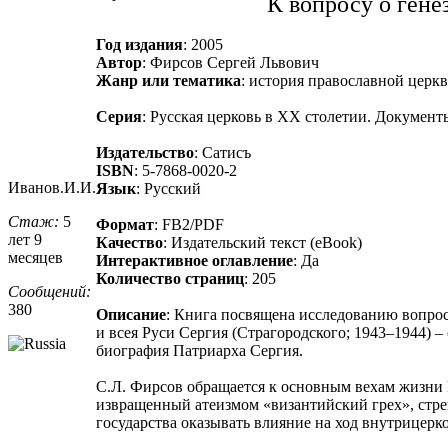
К вопросу о гене
Год издания
: 2005
Автор
: Фирсов Сергей Львович
Жанр или тематика
: история православной церк
Серия
: Русская церковь в XX столетии. Документ
Издательство
: Сатисъ
ISBN
: 5-7868-0020-2
Иванов.И.И.
Язык
: Русский
Стаж:
5
Формат
: FB2/PDF
лет 9
Качество
: Издательский текст (eBook)
месяцев
Интерактивное оглавление
: Да
Количество страниц
: 205
Сообщений:
380
Описание
: Книга посвящена исследованию вопрос
и всея Руси Сергия (Страгородского; 1943–1944) 
биография Патриарха Сергия.
С.Л. Фирсов обращается к основным вехам жизни 
извращенный атеизмом «византийский грех», стре
государства оказывать влияние на ход внутрицерк