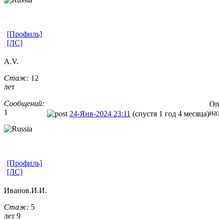
[Профиль]
[ЛС]
A.V.
Стаж:
12
лет
Сообщений:
Оп
1
на
24-Янв-2024 23:11
(спустя 1 год 4 месяца)
[Профиль]
[ЛС]
Иванов.И.И.
Стаж:
5
лет 9