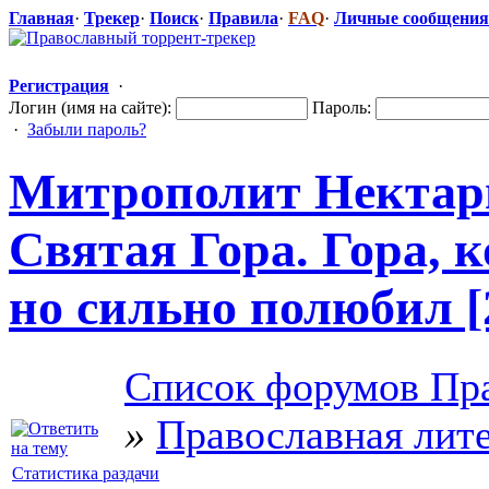
Главная
·
Трекер
·
Поиск
·
Правила
·
FAQ
·
Личные сообщения
Регистрация
·
Логин (имя на сайте):
Пароль:
·
Забыли пароль?
Митрополит Нектари
Святая Гора. Гора, к
но сильно полюбил [
Список форумов Пра
»
Православная лит
Статистика раздачи