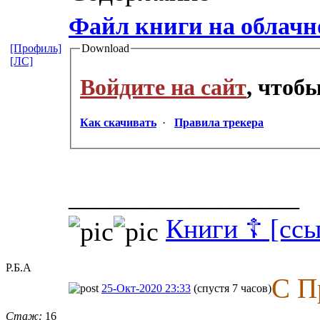
Файл книги на облач
[Профиль]
Download
[ЛС]
Войдите на сайт
, чтоб
Как скачивать
·
Правила трекера
_________________
Книги ☦ [ссы
Р.Б.А
С П
25-Окт-2020 23:33
(спустя 7 часов)
Стаж:
16