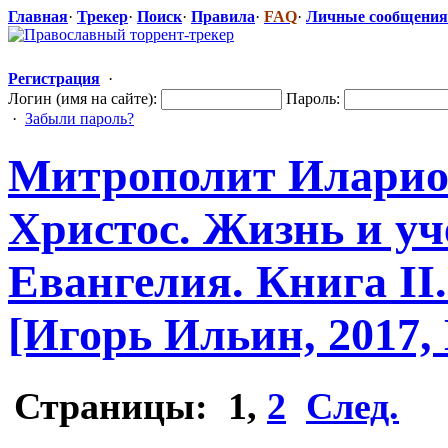
Главная
·
Трекер
·
Поиск
·
Правила
·
FAQ
·
Личные сообщения
Регистрация
·
Логин (имя на сайте):
Пароль:
·
Забыли пароль?
Митрополит Иларион
Христос. Жизнь и уч
Евангелия. Книга II
[Игорь Ильин, 2017, 
Страницы:
1
,
2
След.