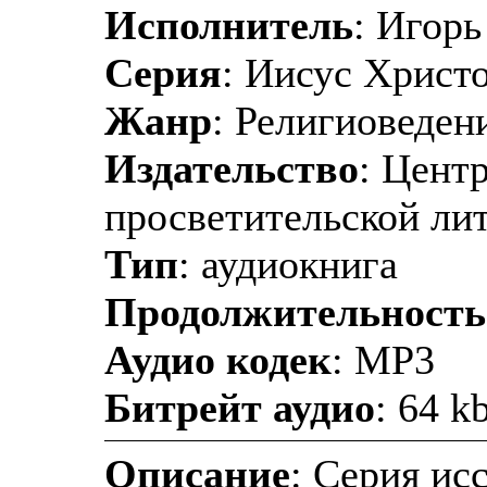
Исполнитель
: Игор
Серия
: Иисус Христ
Жанр
: Религиоведен
Издательство
: Цент
просветительской ли
Тип
: аудиокнига
Продолжительность
Аудио кодек
: MP3
Битрейт аудио
: 64 k
Описание
: Серия ис