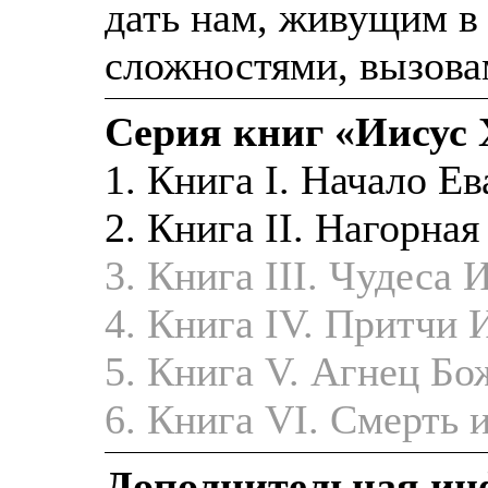
дать нам, живущим в 
сложностями, вызова
Серия книг «Иисус 
1. Книга I. Начало Е
2. Книга II. Нагорна
3. Книга III. Чудеса 
4. Книга IV. Притчи 
5. Книга V. Агнец Б
6. Книга VI. Смерть 
Дополнительная и