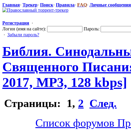
Главная
·
Трекер
·
Поиск
·
Правила
·
FAQ
·
Личные сообщения
Регистрация
·
Логин (имя на сайте):
Пароль:
·
Забыли пароль?
Библия. Синодальны
Священного Писани
2017, MP3, 128 kbps]
Страницы:
1
,
2
След.
Список форумов Пр