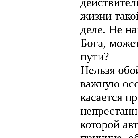
действител
жизни такой
деле. Не на
Бога, может
пути?
Нельзя обо
важную осо
касается п
непрестанн
которой ав
причине, о