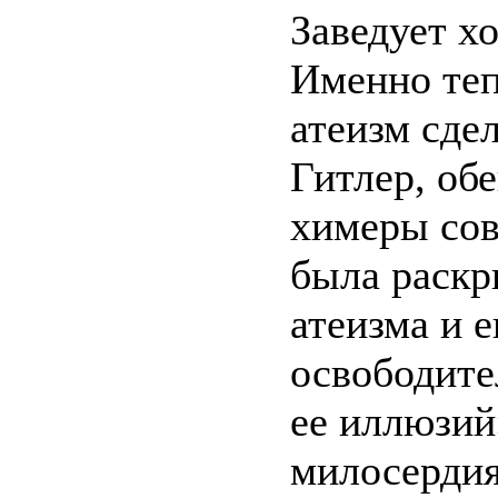
Заведует хо
Именно теп
атеизм сдел
Гитлер, об
химеры сов
была раскр
атеизма и е
освободит
ее иллюзий
милосердия