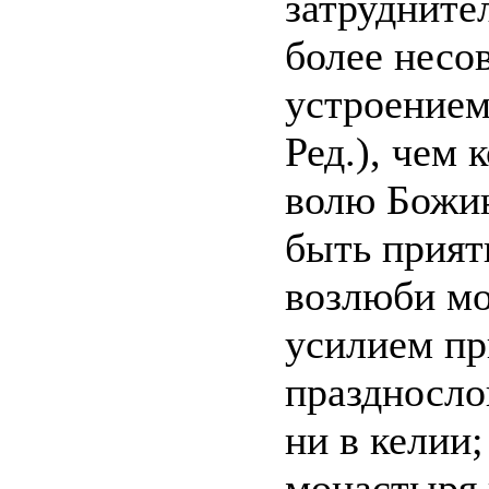
затрудните
более несо
устроением
Ред.), чем 
волю Божию
быть прият
возлюби мо
усилием пр
празднослов
ни в келии;
монастыря 