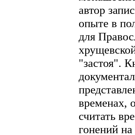
автор запи
опыте в по
для Правос
хрущевской
"застоя". 
документал
представле
временах, 
считать вр
гонений на