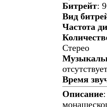
Битрейт
: 
Вид битре
Частота д
Количество
Стерео
Музыкальн
отсутствуе
Время зву
Описание
монашеског