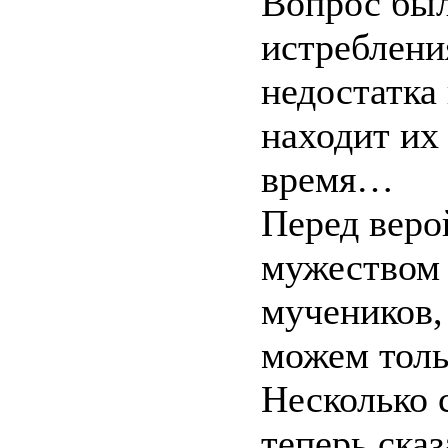
Вопрос был
истребления
недостатка
находит их
время…
Перед веро
мужеством 
мучеников,
можем толь
Несколько с
теперь ска