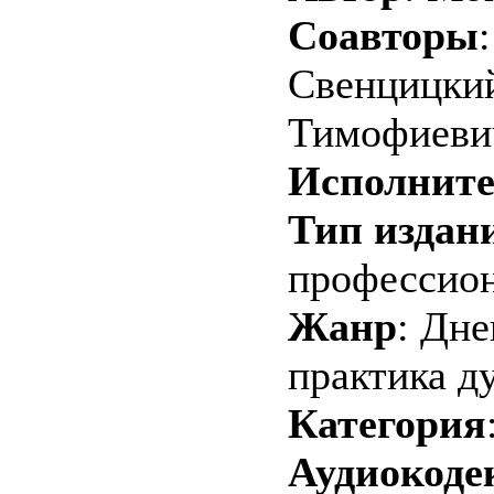
Соавторы
Свенцицкий
Тимофиеви
Исполнит
Тип издан
профессион
Жанр
: Дн
практика д
Категория
Аудиокоде