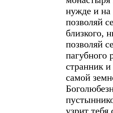
нужде и на 
позволяй с
близкого, н
позволяй с
пагубного р
странник и
самой земн
Боголюбез
пустыннико
узрит тебя