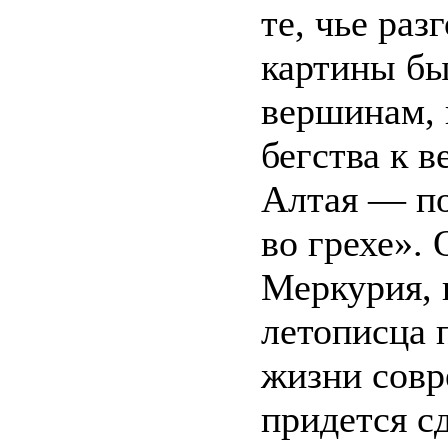
те, чье ра
картины бы
вершинам, 
бегства к 
Алтая — по
во грехе». 
Меркурия, 
летописца 
жизни совр
придется с