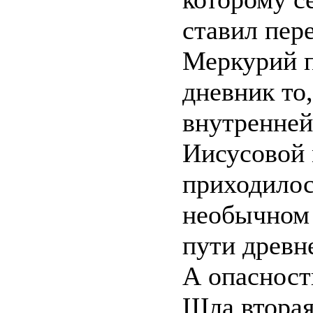
ставил пер
Меркурий п
дневник то
внутренней
Иисусовой 
приходилос
необычном 
пути древн
А опасност
Шла вторая