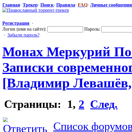
Главная
·
Трекер
·
Поиск
·
Правила
·
FAQ
·
Личные сообщения
Регистрация
·
Логин (имя на сайте):
Пароль:
·
Забыли пароль?
Монах Меркурий Попо
Записки современно
[Владимир Левашёв, 
Страницы:
1
,
2
След.
Список форумов