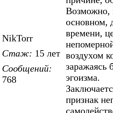
Возможно, 
основном, 
времени, ц
NikTorr
непомерной
Стаж:
15 лет
воздухом к
заражаясь 
Сообщений:
эгоизма.
768
Заключается
признак не
самодейств