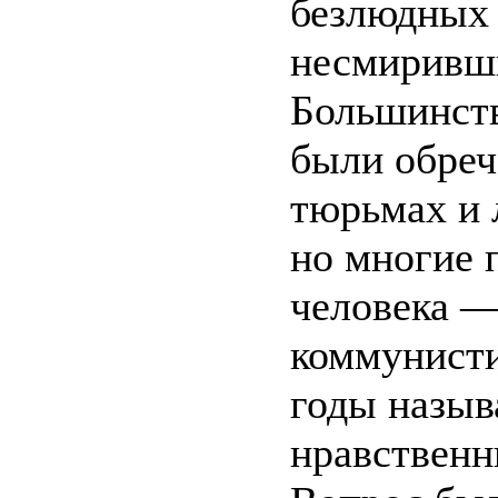
безлюдных 
несмиривши
Большинств
были обреч
тюрьмах и л
но многие 
человека —
коммунисти
годы назыв
нравственн