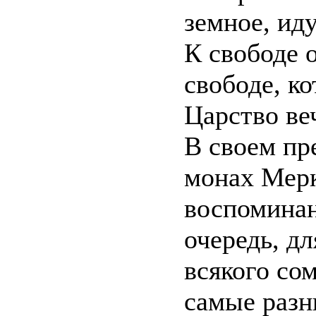
земное, ид
К свободе о
свободе, ко
Царство ве
В своем пр
монах Мерк
воспоминан
очередь, д
всякого со
самые разн