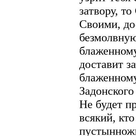
затвору, т
Своими, до
безмолвную
блаженному
доставит за
блаженному
Задонского 
Не будет п
всякий, кто
пустыннож