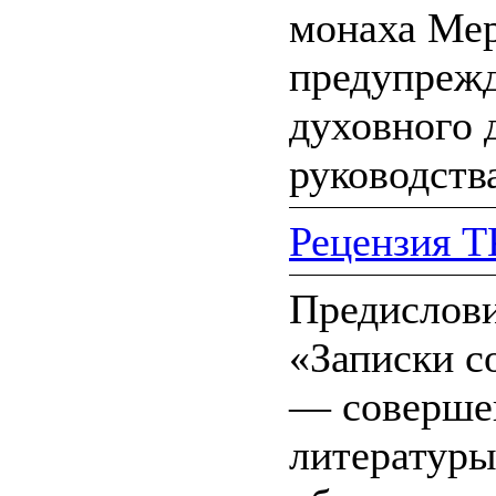
монаха Мер
предупрежд
духовного 
руководств
Рецензия 
Предислови
«Записки с
— соверше
литературы