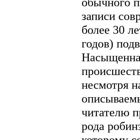
обычного п
записи сов
более 30 ле
годов) подв
Насыщенна
происшеств
несмотря н
описываемы
читателю п
рода робинз
которому се