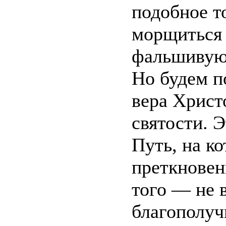
подобное то
морщиться
фальшивую 
Но будем п
вера Христ
святости. 
Путь, на к
преткновен
того — не в
благополуч