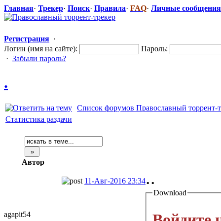
Главная
·
Трекер
·
Поиск
·
Правила
·
FAQ
·
Личные сообщения
Регистрация
·
Логин (имя на сайте):
Пароль:
·
Забыли пароль?
.
Список форумов Православный торрент-т
Статистика раздачи
Автор
..
11-Авг-2016 23:34
Download
agapit54
Войдите 