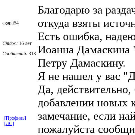
Благодарю за разда
откуда взяты источ
agapit54
Есть ошибка, надею
Стаж:
16 лет
Иоанна Дамаскина 
Сообщений:
313
Петру Дамаскину.
Я не нашел у вас "
Да, действительно,
добавлении новых к
замечание, если на
[Профиль]
[ЛС]
пожалуйста сообщи