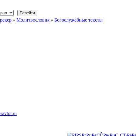
рекер
»
Молитвословия
»
Богослужебные тексты
ravtor.ru