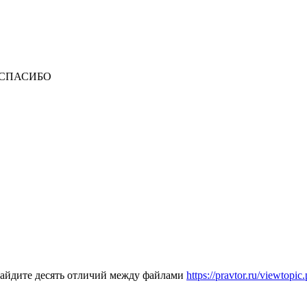
СПАСИБО
айдите десять отличий между файлами
https://pravtor.ru/viewtopi