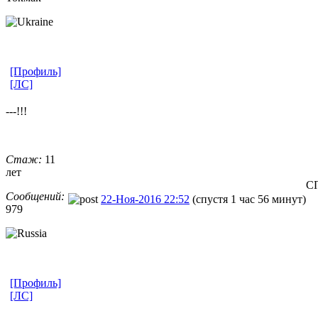
[Профиль]
[ЛС]
---!!!
Стаж:
11
лет
С
Сообщений:
22-Ноя-2016 22:52
(спустя 1 час 56 минут)
979
[Профиль]
[ЛС]