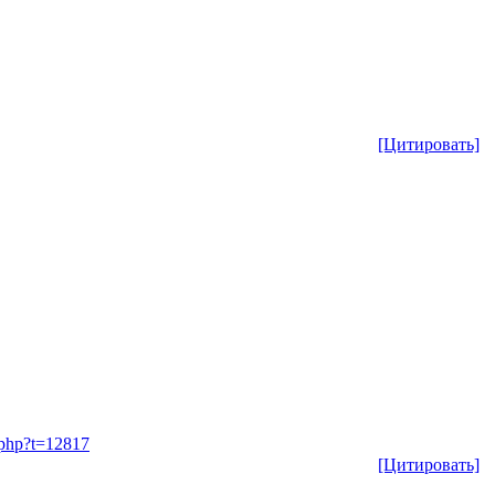
[Цитировать]
c.php?t=12817
[Цитировать]