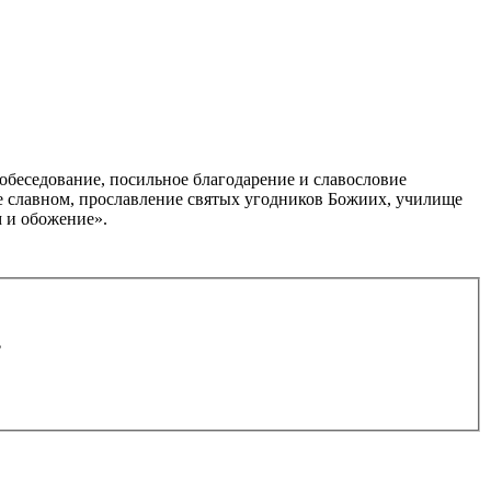
обеседование, посильное благодарение и славословие
е славном, прославление святых угодников Божиих, училище
м и обожение».
.