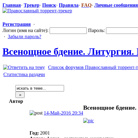
Главная
·
Трекер
·
Поиск
·
Правила
·
FAQ
·
Личные сообщения
Регистрация
·
Логин (имя на сайте):
Пароль:
·
Забыли пароль?
Всенощное бдение. Литургия.
Список форумов Православный торрент-т
Статистика раздачи
Автор
Всенощное бдение.
14-Май-2016 20:34
Год:
2001