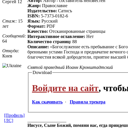
Автор:
Автор - составитель неизвестен
Сергей 12
Жанр:
Православие
Издательство:
Сатисъ
ISBN:
5-7373-0182-6
Стаж:
15
Язык:
Русский
лет
Формат:
PDF
Качество:
Отсканированные страницы
Сообщений:
Интерактивное оглавление:
Нет
64
Количество страниц:
88
Описание:
«Богослужение есть пребывание с Богом
Откуда:
бренными устами Господа и предначатие вечного 
Киев
благочестия всякой добродетели, приятие высшей б
Святой праведный Иоанн Кронштадтский
Download
Войдите на сайт
, чтоб
Как скачивать
·
Правила трекера
[Профиль]
_________________
[ЛС]
Иисусе, Сыне Божий, помяни нас, егда приидеш