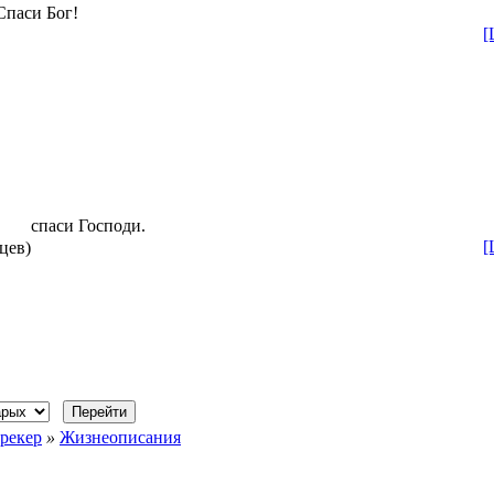
Спаси Бог!
[
спаси Господи.
[
цев)
рекер
»
Жизнеописания