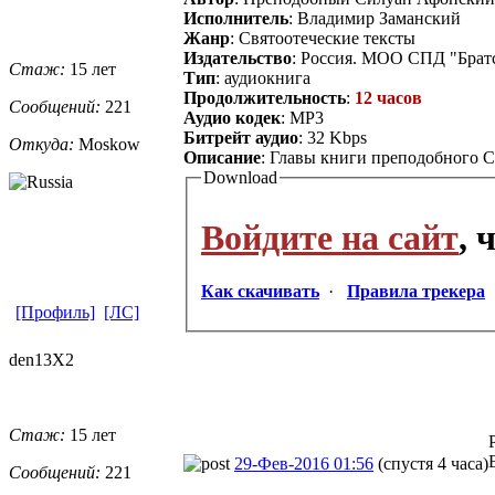
Исполнитель
: Владимир Заманский
Жанр
: Святоотеческие тексты
Издательство
: Россия. МОО СПД "Братс
Стаж:
15 лет
Тип
: аудиокнига
Продолжительность
:
12 часов
Сообщений:
221
Аудио кодек
: MP3
Битрейт аудио
: 32 Kbps
Откуда:
Moskow
Описание
: Главы книги преподобного С
Download
Войдите на сайт
, 
Как скачивать
·
Правила трекера
[Профиль]
[ЛС]
den13X2
Стаж:
15 лет
29-Фев-2016 01:56
(спустя 4 часа)
Сообщений:
221