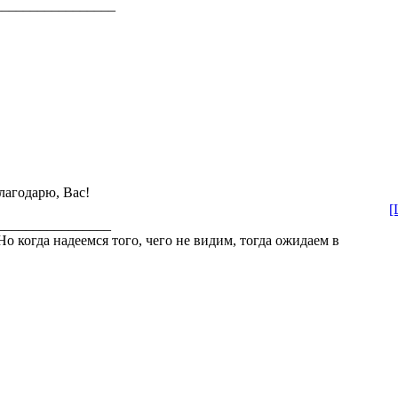
_________________
лагодарю, Вас!
[
________________
Но когда надеемся того, чего не видим, тогда ожидаем в