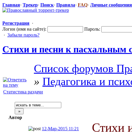
Главная
·
Трекер
·
Поиск
·
Правила
·
FAQ
·
Личные сообщения
Регистрация
·
Логин (имя на сайте):
Пароль:
·
Забыли пароль?
Стихи и песни к пасхальным 
Список форумов Пра
»
Педагогика и псих
Статистика раздачи
Автор
Стихи 
12-Мар-2015 11:21