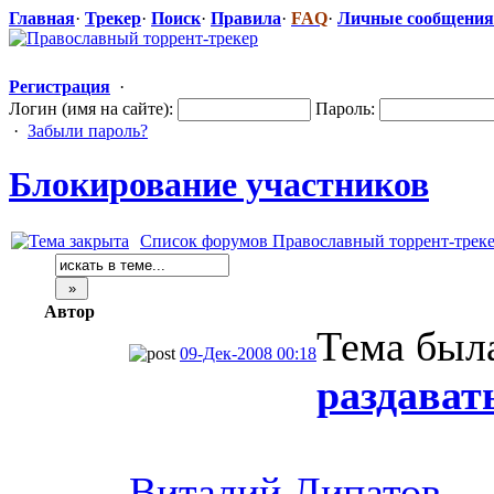
Главная
·
Трекер
·
Поиск
·
Правила
·
FAQ
·
Личные сообщения
Регистрация
·
Логин (имя на сайте):
Пароль:
·
Забыли пароль?
Блокирование
​ участников
Список форумов Православный торрент-трек
Автор
Тема был
09-Дек-2008 00:18
раздават
Виталий Липатов