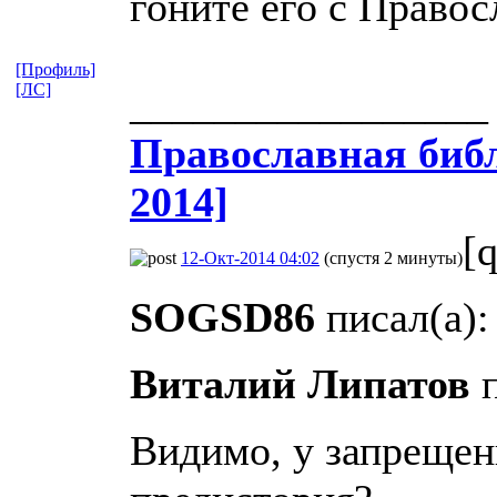
гоните его с Правос
[Профиль]
[ЛС]
_________________
Православная​ библ
2014]
[
12-Окт-2014 04:02
(спустя 2 минуты)
SOGSD86
писал(а):
Виталий Липатов
п
Видимо, у запрещен