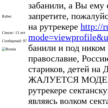
забанили, а Вы ему
запретите, пожалуйс
Rubec
на рутрекере
http://
Стаж:
13 лет
mode=viewprofile&
Сообщений:
97
банили и под ником 
православие, Росси
стариков, детей на 
ЖАЛУЕТСЯ МОДЕРА
рутрекере сектанску
являясь волком сек