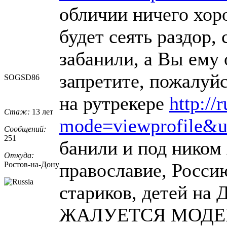
обличии ничего хор
будет сеять раздор, 
забанили, а Вы ему
запретите, пожалуйс
SOGSD86
на рутрекере
http://
Стаж:
13 лет
mode=viewprofile&
Сообщений:
251
банили и под ником 
Откуда:
православие, Росси
Ростов-на-До
​ну
стариков, детей на 
ЖАЛУЕТСЯ МОДЕРА