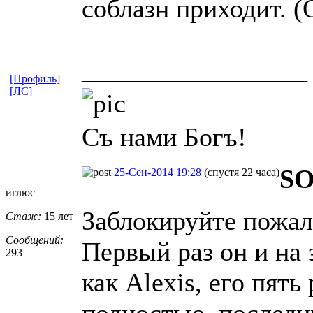
соблазн приходит. (
_________________
[Профиль]
[ЛС]
Съ нами Богъ!
SO
25-Сен-2014 19:28
(спустя 22 часа)
иглюс
Заблокируйте пожал
Стаж:
15 лет
Сообщений:
Первый раз он и на 
293
как Alexis, его пят
полностью, последни