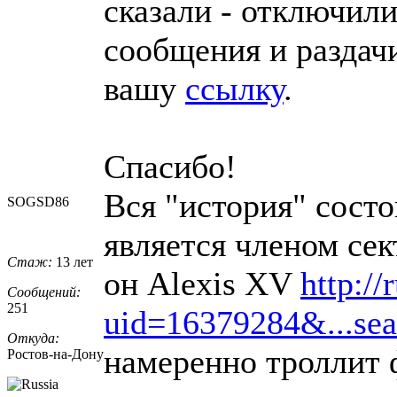
сказали - отключил
сообщения и раздач
вашу
ссылку
.
Спасибо!
Вся "история" состо
SOGSD86
является членом сек
Стаж:
13 лет
он Alexis XV
http://
Сообщений:
251
uid=16379284&...sea
Откуда:
намеренно троллит
Ростов-на-До
​ну