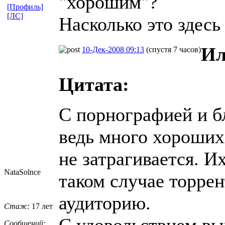
"хорошим"?
[Профиль]
[ЛС]
Насколько это здесь
Ил
10-Дек-2008 09:13
(спустя 7 часов)
Цитата:
С порнографией и бл
ведь много хороших
не затрагивается. Их
NataSolnce
таком случае торрен
аудиторию.
Стаж:
17 лет
С удовольствием в
Сообщений: