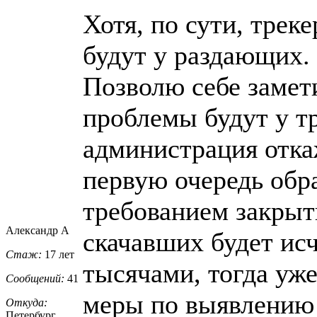
Хотя, по сути, трек
будут у раздающих.
Позволю себе замети
проблемы будут у тр
администрация откаж
первую очередь обра
требованием закрыть
Александр А
скачавших будет ис
Стаж:
17 лет
тысячами, тогда уж
Сообщений:
41
меры по выявлению г
Откуда:
Петербург