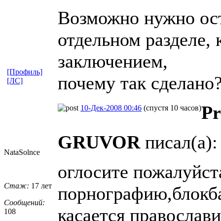
Возможно нужно ост
отдельном разделе, 
заключением,
[Профиль]
почему так сделано
[ЛС]
Pr
10-Дек-2008 00:46
(спустя 10 часов)
GRUVOR
писал(а):
NataSolnce
оглосите пожалуйста
Стаж:
17 лет
порнографию,блокба
Сообщений:
касается православи
108