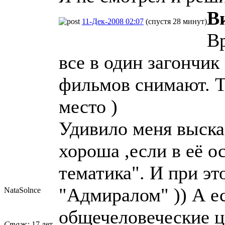
В
11-Дек-2008 02:07
(спустя 28 минут)
Вр
все в один загончик
фильмов снимают. Та
место )
Удивило меня выска
хороша ,если в её о
тематика". И при эт
"Адмиралом" )) А е
NataSolnce
общечеловеческие це
Стаж:
17 лет