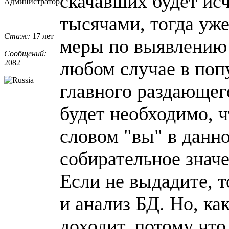
скачавших будет ис
Администратор
тысячами, тогда уж
Стаж:
17 лет
меры по выявлению г
Сообщений:
любом случае в поп
2082
главного раздающего
будет необходимо, 
словом "вы" в данно
собирательное знач
Если не выдадите, т
и анализ БД. Но, как
доходит, потому чт