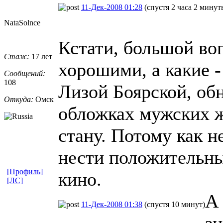
11-Дек-2008 01:28
(спустя 2 часа 2 минут
NataSolnce
Кстати, большой во
Стаж:
17 лет
хорошими, а какие -
Сообщений:
108
Лизой Боярской, о
Откуда:
Омск
обложках мужских ж
стану. Потому как 
нести положительны
[Профиль]
кино.
[ЛС]
А 
11-Дек-2008 01:38
(спустя 10 минут)
зн