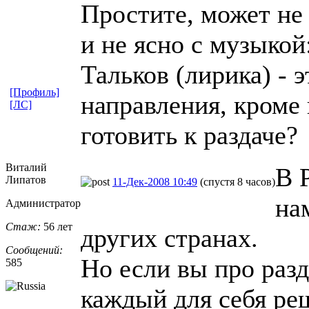
Простите, может не 
и не ясно с музыкой
Тальков (лирика) - 
[Профиль]
направления, кроме
[ЛС]
готовить к раздаче?
Виталий
В 
Липатов
11-Дек-2008 10:49
(спустя 8 часов)
на
Администратор
Стаж:
56 лет
других странах.
Сообщений:
Но если вы про раз
585
каждый для себя ре