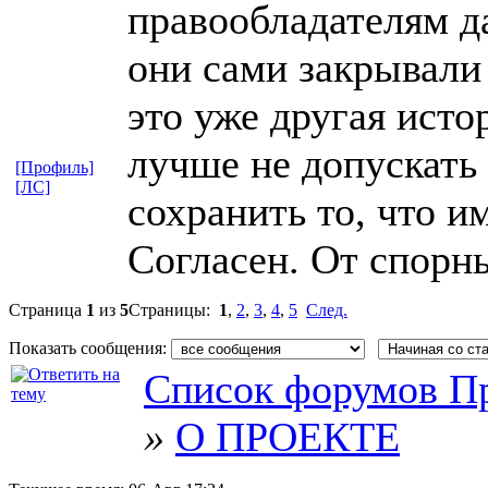
правообладателям д
они сами закрывали
это уже другая исто
лучше не допускать
[Профиль]
[ЛС]
сохранить то, что и
Согласен. От спорн
Страница
1
из
5
Страницы:
1
,
2
,
3
,
4
,
5
След.
Показать сообщения:
Список форумов Пр
»
О ПРОЕКТЕ