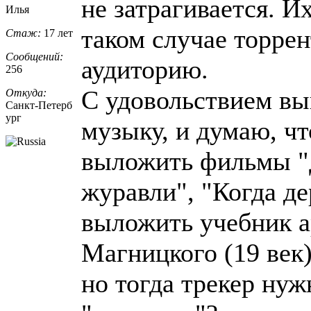
не затрагивается. Их
Илья
таком случае торрен
Стаж:
17 лет
Сообщений:
аудиторию.
256
С удовольствием в
Откуда:
Санкт-Петерб
ург
музыку, и думаю, чт
выложить фильмы "Д
журавли", "Когда д
выложить учебник 
Магницкого (19 век)
но тогда трекер нуж