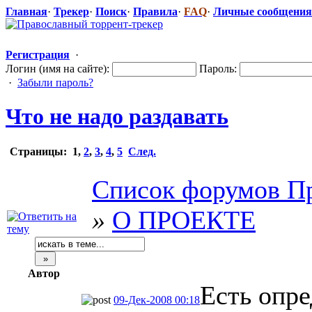
Главная
·
Трекер
·
Поиск
·
Правила
·
FAQ
·
Личные сообщения
Регистрация
·
Логин (имя на сайте):
Пароль:
·
Забыли пароль?
Что не надо раздавать
Страницы:
1
,
2
,
3
,
4
,
5
След.
Список форумов Пр
»
О ПРОЕКТЕ
Автор
Есть опр
09-Дек-2008 00:18