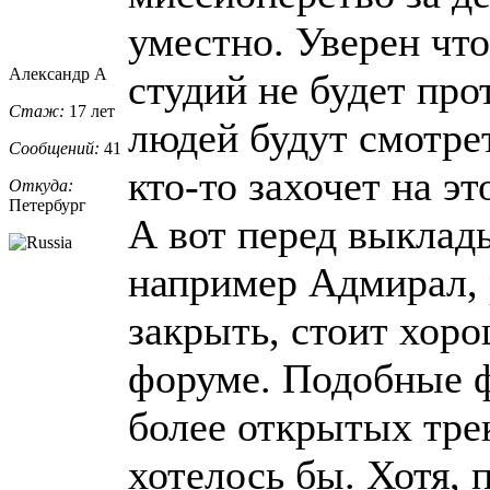
уместно. Уверен чт
Александр А
студий не будет про
Стаж:
17 лет
людей будут смотре
Сообщений:
41
кто-то захочет на эт
Откуда:
Петербург
А вот перед выклад
например Адмирал, 
закрыть, стоит хоро
форуме. Подобные 
более открытых трек
хотелось бы. Хотя, п