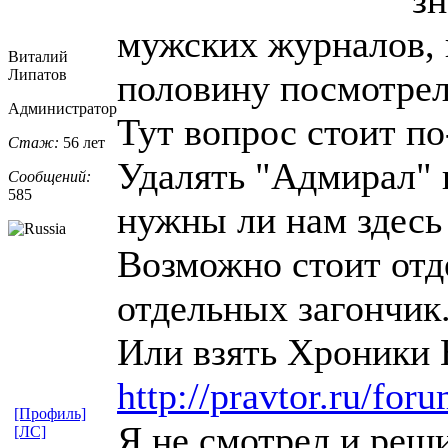
мужских журналов, 
Виталий
Липатов
половину посмотрел,
Администратор
Тут вопрос стоит по
Стаж:
56 лет
Удалять "Адмирал" н
Сообщений:
585
нужны ли нам здесь
Возможно стоит отд
отдельных загончик
Или взять Хроники 
http://pravtor.ru/fo
[Профиль]
Я не смотрел и реши
[ЛС]