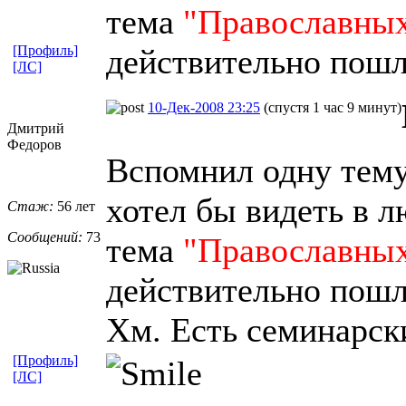
тема
"Православных
[Профиль]
действительно пошл
[ЛС]
10-Дек-2008 23:25
(спустя 1 час 9 минут)
Дмитрий
Федоров
Вспомнил одну тему
хотел бы видеть в 
Стаж:
56 лет
Сообщений:
73
тема
"Православных
действительно пошл
Хм. Есть семинарск
[Профиль]
[ЛС]