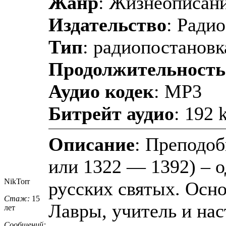
Жанр
: Жизнеописан
Издательство
: Ради
Тип
: радиопостановк
Продолжительность
Аудио кодек
: MP3
Битрейт аудио
: 192 
Описание
: Преподо
или 1322 — 1392) – 
NikTorr
русских святых. Осн
Стаж:
15
Лавры, учитель и нас
лет
Сообщений: