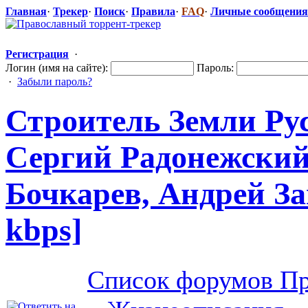
Главная
·
Трекер
·
Поиск
·
Правила
·
FAQ
·
Личные сообщения
Регистрация
·
Логин (имя на сайте):
Пароль:
·
Забыли пароль?
Строитель Земли Ру
Сергий Радонежский
Бочкарев, Андрей За
kbps]
Список форумов Пр