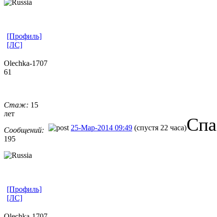
[Профиль]
[ЛС]
Olechka-1707
61
Стаж:
15
лет
Спа
25-Мар-2014 09:49
(спустя 22 часа)
Сообщений:
195
[Профиль]
[ЛС]
Olechka-1707