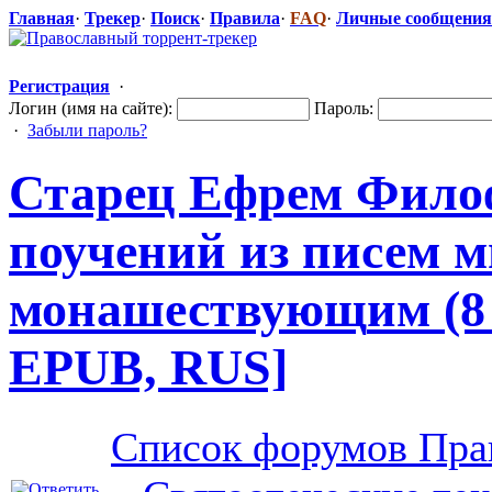
Главная
·
Трекер
·
Поиск
·
Правила
·
FAQ
·
Личные сообщения
Регистрация
·
Логин (имя на сайте):
Пароль:
·
Забыли пароль?
Старец Ефрем Филоф
поучений из писем 
монашествующ
​им (
EPUB, RUS]
Список форумов Пра