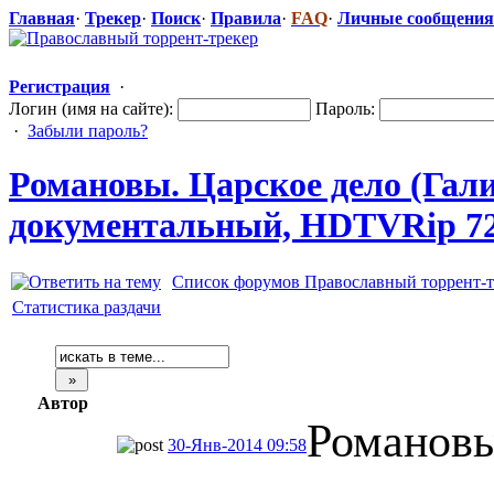
Главная
·
Трекер
·
Поиск
·
Правила
·
FAQ
·
Личные сообщения
Регистрация
·
Логин (имя на сайте):
Пароль:
·
Забыли пароль?
Романовы. Царское дело (Гали
документальн
​ый, HDTVRip 7
Список форумов Православный торрент-т
Статистика раздачи
Автор
Романовы
30-Янв-2014 09:58