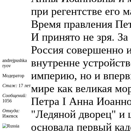
при регентстве его 
Время правления Пет
И принято не зря. За
Россия совершенно и
внутренне устройств
andrejpushka
ryov
империю, но и впервы
Модератор
мире как великая мо
Стаж:
17 лет
Сообщений:
Петра I Анна Иоанно
1056
"Ледяной дворец" и 
Откуда:
Ижевск
основала первый кад