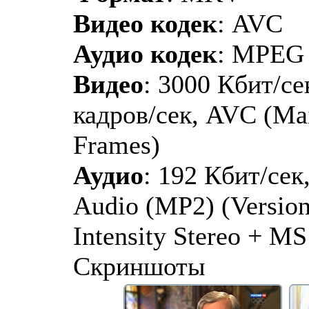
Видео кодек
: AVC
Аудио кодек
: MPEG
Видео
: 3000 Кбит/се
кадров/сек, AVC (Ma
Frames)
Аудио
: 192 Кбит/сек
Audio (MP2) (Version 
Intensity Stereo + MS
Скриншоты