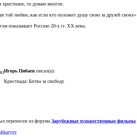
и христиане, то думаю многое.
е той любви, как если кто положит душу свою за друзей своих»
огом показывает Россию 20-х гг. XX века.
Игорь Пибаев
писал(а):
в)
Кристиада: Битва за свободу
ыл перенесен из форума
Зарубежные художественные фильмы
shkaryov