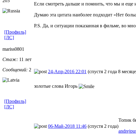
203
Если смотреть дальше и помнить, что мы и еще 
Думаю эта цитата наиболее подходит «Нет больш
P.S. Да, и ситуации показанная в фильме, во мн
[Профиль]
[ЛС]
mariss0801
Стаж:
11 лет
Сообщений:
2
24-Апр-2016 22:01
(спустя 2 года 8 месяце
золотые слова Игорь
[Профиль]
[ЛС]
Топик б
06-Май-2018 11:46
(спустя 2 года)
andrejpu