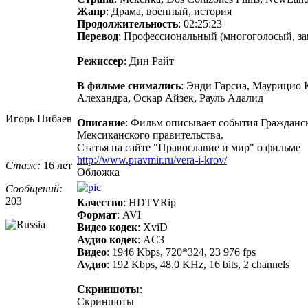
Жанр
: Драма, военный, история
Продолжительность
: 02:25:23
Перевод
: Профессиональный (многоголосый, з
Режиссер
: Дин Райт
В фильме снимались
: Энди Гарсиа, Маурицио 
Алехандра, Оскар Айзек, Рауль Адалид
Игорь Пибаев
Описание
: Фильм описывает события Гражданск
Мексиканского правительства.
Статья на сайте "Православие и мир" о фильме
http://www.pravmir.ru/vera-i-krov/
Стаж:
16 лет
Обложка
Сообщений:
203
Качество
: HDTVRip
Формат
: AVI
Видео кодек
: XviD
Аудио кодек
: AC3
Видео
: 1946 Kbps, 720*324, 23 976 fps
Аудио
: 192 Kbps, 48.0 KHz, 16 bits, 2 channels
Скриншоты
:
Скриншоты