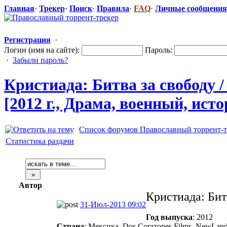
Главная
·
Трекер
·
Поиск
·
Правила
·
FAQ
·
Личные сообщения
Регистрация
·
Логин (имя на сайте):
Пароль:
·
Забыли пароль?
Кристиада: Битва за свободу / 
[2012 г., Драма, военный, ис
Список форумов Православный торрент-т
Статистика раздачи
Автор
Кристиада: Битв
31-Июл-2013 09:02
Год выпуска
: 2012
Страна
: Мексика, Dos Corazones Films, NewLand