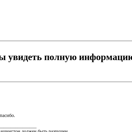
бы увидеть полную информаци
пасибо.
________________
ашингтон должен быть разрушен.