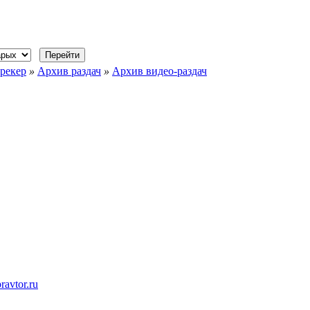
рекер
»
Архив раздач
»
Архив видео-раздач
ravtor.ru