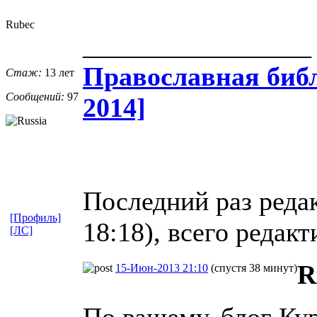
Rubec
_________________
Православная​ библ
Стаж:
13 лет
Сообщений:
97
2014]
Последний раз реда
[Профиль]
18:18), всего редакт
[ЛС]
R
15-Июн-2013 21:10
(спустя 38 минут)
По вашему, блог Ку