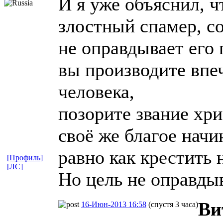
И я уже объяснил, ч
злостный спамер, с
не оправдывает его
вы производите впе
человека,
позорите звание хри
своё же благое начи
равно как крестить 
[Профиль]
[ЛС]
Но цель не оправдыв
Ви
16-Июн-2013 16:58
(спустя 3 часа)