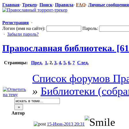
Главная
·
Трекер
·
Поиск
·
Правила
·
FAQ
·
Личные сообщения
Регистрация
·
Логин (имя на сайте):
Пароль:
·
Забыли пароль?
Православная
​ библиотека. [6
Страницы:
Пред.
1
,
2
,
3
,
4
,
5
,
6
,
7
След.
Список форумов Пра
»
Библиотеки (собра
Автор
15-Июн-2013 20:31