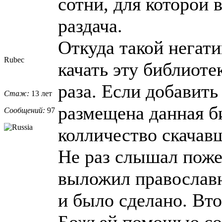
сотни, для которой
раздача.
Откуда такой негати
Rubec
качать эту библиоте
раза. Если добавить
Стаж:
13 лет
размещена данная б
Сообщений:
97
колличество скачав
Не раз слышал поже
выложил православн
и было сделано. Вто
Божьей помощью со