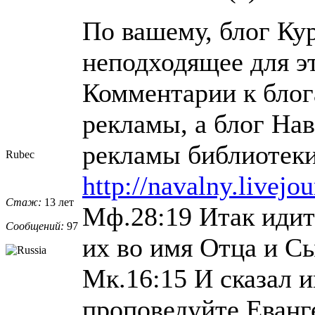
По вашему, блог Ку
неподходящее для э
Комментарии к блог
рекламы, а блог Нав
рекламы библиотеки
Rubec
http://navalny.livej
Стаж:
13 лет
Мф.28:19 Итак идите
Сообщений:
97
их во имя Отца и Сы
Мк.16:15 И сказал и
проповедуйте Еванге