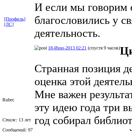
И если мы говорим 
благословились у с
[Профиль]
[ЛС]
деятельность.
Ци
18-Июн-2013 02:21
(спустя 9 часов)
Странная позиция де
оценка этой деятель
Мне важен результат
Rubec
эту идею года три 
год собирал библио
Стаж:
13 лет
Сообщений:
97