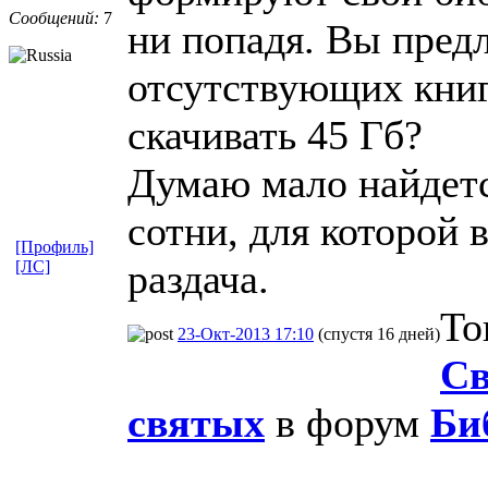
Сообщений:
7
ни попадя. Вы предл
отсутствующих книг
скачивать 45 Гб?
Думаю мало найдетс
сотни, для которой
[Профиль]
раздача.
[ЛС]
То
23-Окт-2013 17:10
(спустя 16 дней)
Св
святых
в форум
Би