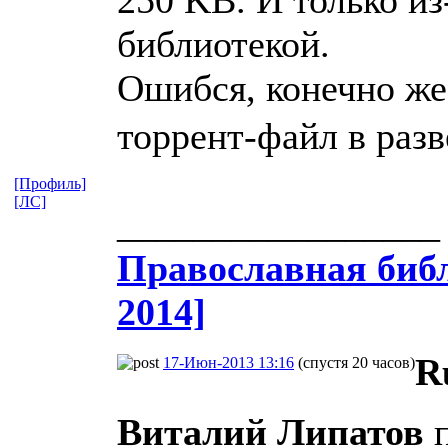
библиотекой.
Ошибся, конечно же 
торрент-файл в разв
[Профиль]
[ЛС]
_________________
Православная​ библ
2014]
R
17-Июн-2013 13:16
(спустя 20 часов)
Виталий Липатов
п