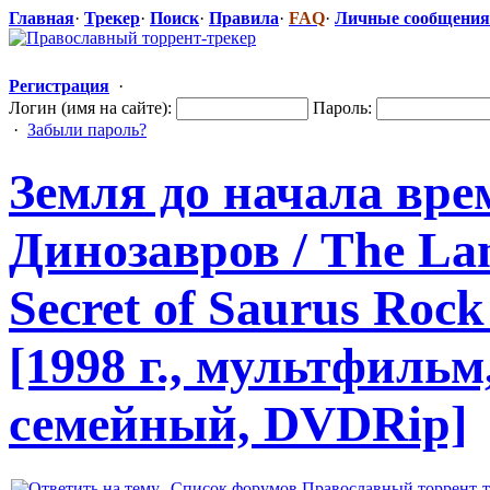
Главная
·
Трекер
·
Поиск
·
Правила
·
FAQ
·
Личные сообщения
Регистрация
·
Логин (имя на сайте):
Пароль:
·
Забыли пароль?
Земля до начала вре
Динозавров / The Lan
Secret of Saurus Roc
[1998 г., мультфиль
семейный, DVDRip]
Список форумов Православный торрент-т