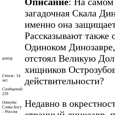
Описание
: На само
загадочная Скала Дин
именно она защищает
Рассказывают также 
Одиноком Динозавре,
отстоял Великую Дол
донор
хищников Острозубов
Стаж:
14
действительности?
лет
Сообщений:
229
Недавно в окрестнос
Откуда:
Слава Богу
– Россия
странный динозавр, 