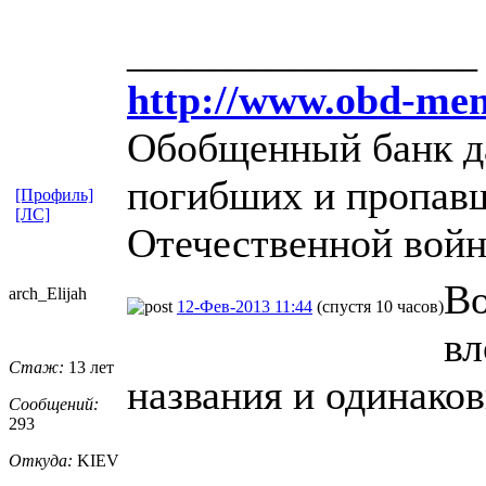
_________________
http://www.obd-mem
Обобщенный банк д
погибших и пропавш
[Профиль]
[ЛС]
Отечественной вой
Во
arch_Elijah
12-Фев-2013 11:44
(спустя 10 часов)
вл
Стаж:
13 лет
названия и одинако
Сообщений:
293
Откуда:
KIEV