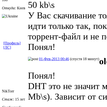
50 kb\s
Откуда:
Киев
У Вас скачивание то
идти только так, по
торрент-файл и не п
[Профиль]
Понял!
[ЛС]
o
01-Фев-2013 00:46
(спустя 18 минут)
Понял!
DHT это не значит м
NikTorr
Mb\s). Зависит от с
Стаж:
15 лет