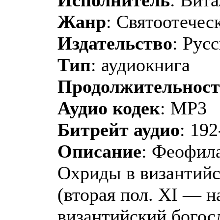
Жанр
: Святоотечес
Издательство
: Рус
Тип
: аудиокнига
Продолжительност
Аудио кодек
: MP3
Битрейт аудио
: 19
Описание
: Феофила
Охриды в византийс
(вторая пол. XI — на
византийский богосл