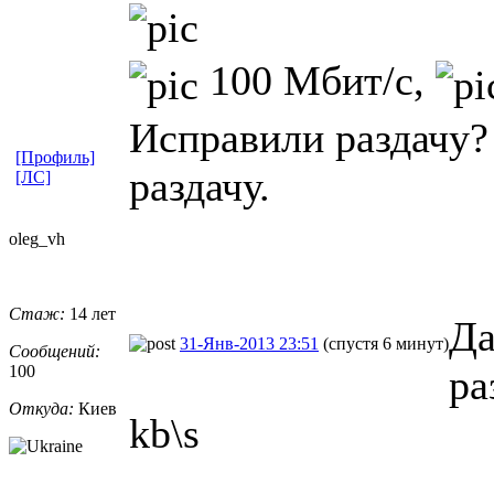
100 Мбит/с,
Исправили раздачу?
[Профиль]
раздачу.
[ЛС]
oleg_vh
Стаж:
14 лет
Да
31-Янв-2013 23:51
(спустя 6 минут)
Сообщений:
100
ра
Откуда:
Киев
kb\s