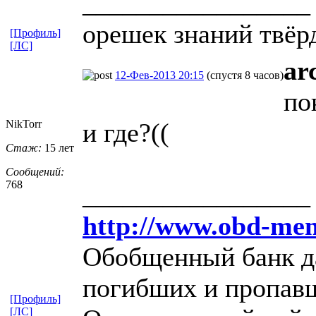
_________________
орешек знаний твёрд
[Профиль]
[ЛС]
ar
12-Фев-2013 20:15
(спустя 8 часов)
по
NikTorr
и где?((
Стаж:
15 лет
Сообщений:
768
_________________
http://www.obd-mem
Обобщенный банк д
погибших и пропавш
[Профиль]
[ЛС]