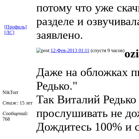
потому что уже скач
разделе и озвучивал
[Профиль]
заявлено.
[ЛС]
ozi
12-Фев-2013 01:11
(спустя 9 часов)
Даже на обложках п
Редько."
NikTorr
Так Виталий Редько 
Стаж:
15 лет
прослушивать не до
Сообщений:
768
Дождитесь 100% и с