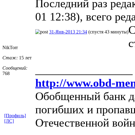
Последний раз редак
01 12:38), всего ред
С
31-Янв-2013 21:34
(спустя 43 минуты)
с
NikTorr
Стаж:
15 лет
_________________
Сообщений:
768
http://www.obd-mem
Обобщенный банк д
погибших и пропавш
[Профиль]
Отечественной вой
[ЛС]