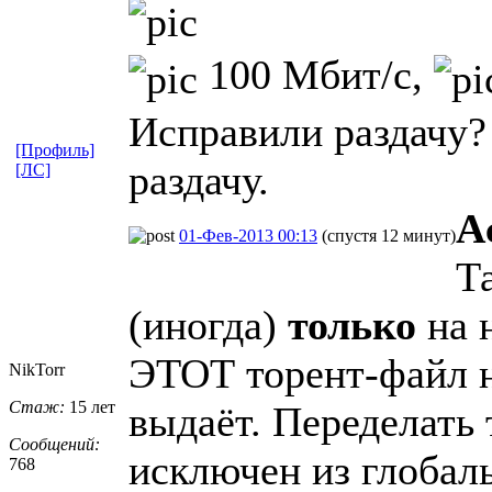
100 Мбит/с,
Исправили раздачу?
[Профиль]
раздачу.
[ЛС]
A
01-Фев-2013 00:13
(спустя 12 минут)
Т
(иногда)
только
на 
ЭТОТ торент-файл н
NikTorr
Стаж:
15 лет
выдаёт. Переделать 
Сообщений:
исключен из глобал
768