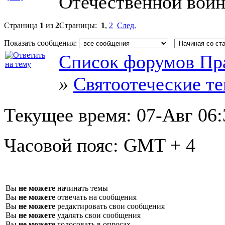
Отечественной вой
Страница
1
из
2
Страницы:
1
,
2
След.
Показать сообщения:
Список форумов Пр
»
Святоотеческие т
Текущее время:
07-Авг 06:
Часовой пояс:
GMT + 4
Вы
не можете
начинать темы
Вы
не можете
отвечать на сообщения
Вы
не можете
редактировать свои сообщения
Вы
не можете
удалять свои сообщения
Вы
не можете
голосовать в опросах