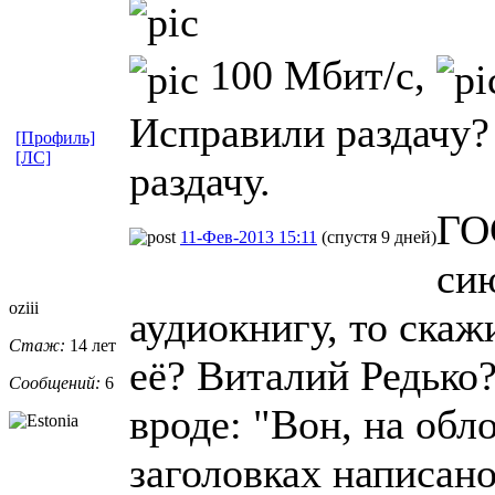
100 Мбит/с,
Исправили раздачу?
[Профиль]
[ЛС]
раздачу.
ГО
11-Фев-2013 15:11
(спустя 9 дней)
си
oziii
аудиокнигу, то скаж
Стаж:
14 лет
её? Виталий Редько?
Сообщений:
6
вроде: "Вон, на обл
заголовках написано