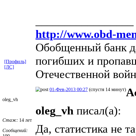
_________________
http://www.obd-mem
Обобщенный банк д
погибших и пропавш
[Профиль]
[ЛС]
Отечественной вой
A
01-Фев-2013 00:27
(спустя 14 минут)
oleg_vh
oleg_vh
писал(а):
Стаж:
14 лет
Да, статистика не та
Сообщений:
100