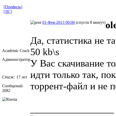
[Профиль]
[ЛС]
ol
01-Фев-2013 00:00
(спустя 8 минут)
Да, статистика не та
50 kb\s
Academic Crack
Администратор
У Вас скачивание то
идти только так, по
Стаж:
17 лет
торрент-файл и не п
Сообщений:
2082
_________________