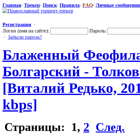
Главная
·
Трекер
·
Поиск
·
Правила
·
FAQ
·
Личные сообщения
Регистрация
·
Логин (имя на сайте):
Пароль:
·
Забыли пароль?
Блаженный Феофила
Болгарский - Толков
[Виталий Редько, 201
kbps]
Страницы:
1
,
2
След.