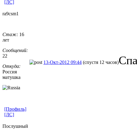
[ЛС]
ra9csm1
Стаж:
16
лет
Сообщений:
22
Спа
13-Окт-2012 09:44
(спустя 12 часов)
Откуда:
Россия
матушка
[Профиль]
[ЛС]
Послушный