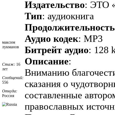
Издательство
: ЭТО 
Тип
: аудиокнига
Продолжительность
Аудио кодек
: MP3
максим
Битрейт аудио
: 128 
лукманов
Описание
:
Стаж:
16
лет
Вниманию благочести
Сообщений:
сказания о чудотвор
556
Откуда:
составленные авторо
Россия
православных источн