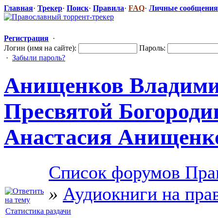
Главная
·
Трекер
·
Поиск
·
Правила
·
FAQ
·
Личные сообщения
Регистрация
·
Логин (имя на сайте):
Пароль:
·
Забыли пароль?
Анищенков Владими
Пресвятой Богороди
Анастасия Анищенко
Список форумов Пра
»
Аудиокниги на пра
Статистика раздачи