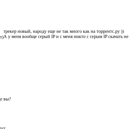
трекер новый, народу еще не так много как на торрентс.ру ))
А у меня вообще серый IP и с меня никто с серым IP скачать не
т)
де вы?
тут