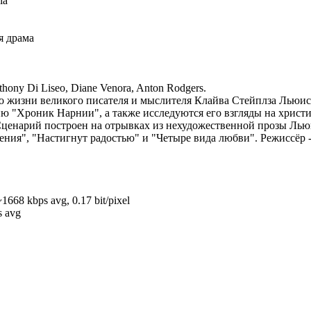
ia
я драма
thony Di Liseo, Diane Venora, Anton Rodgers.
 о жизни великого писателя и мыслителя Клайва Стейплза Льюис
ию "Хроник Нарнии", а также исследуются его взгляды на христ
 Сценарий построен на отрывках из нехудожественной прозы Льюи
ения", "Настигнут радостью" и "Четыре вида любви". Режиссёр
1668 kbps avg, 0.17 bit/pixel
s avg