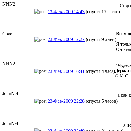
NNN2
Сиды
13-Фев-2009 14:43
(спустя 15 часов)
Всем д
Сокол
23-Фев-2009 12:27
(спустя 9 дней)
Я толь
Он вели
NNN2
"Чудеса
Держит
23-Фев-2009 16:41
(спустя 4 часа)
© К. С.
JohnNef
а как 
23-Фев-2009 22:28
(спустя 5 часов)
JohnNef
я н
23-Фев-2009 22:49
(спустя 21 минута)