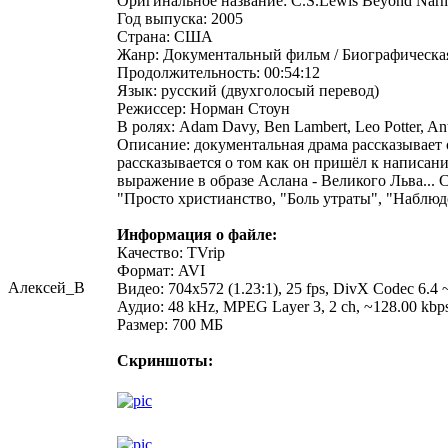
Оригинальное название: C.S.Lewis Beyond Narn
Год выпуска: 2005
Страна: США
Жанр: Документальный фильм / Биографическа
Продолжительность: 00:54:12
Язык: русский (двухголосый перевод)
Режиссер: Норман Стоун
В ролях: Adam Davy, Ben Lambert, Leo Potter, An
Описание: документальная драма рассказывает
рассказывается о том как он пришёл к написан
выражение в образе Аслана - Великого Льва...
"Просто христианство, "Боль утраты", "Наблюд
Информация о файле:
Качество: TVrip
Формат: AVI
Алексей_В
Видео: 704x572 (1.23:1), 25 fps, DivX Codec 6.4 ~
Аудио: 48 kHz, MPEG Layer 3, 2 ch, ~128.00 kbp
Размер: 700 MБ
Скриншоты: