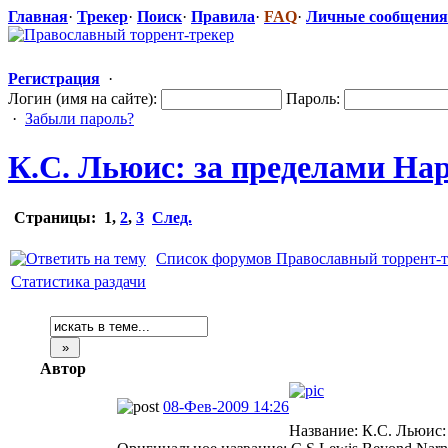
Главная
·
Трекер
·
Поиск
·
Правила
·
FAQ
·
Личные сообщения
Регистрация
·
Логин (имя на сайте):
Пароль:
·
Забыли пароль?
К.С. Льюис: за пределами На
Страницы:
1
,
2
,
3
След.
Список форумов Православный торрент-т
Статистика раздачи
Автор
08-Фев-2009 14:26
Название: К.С. Льюис: