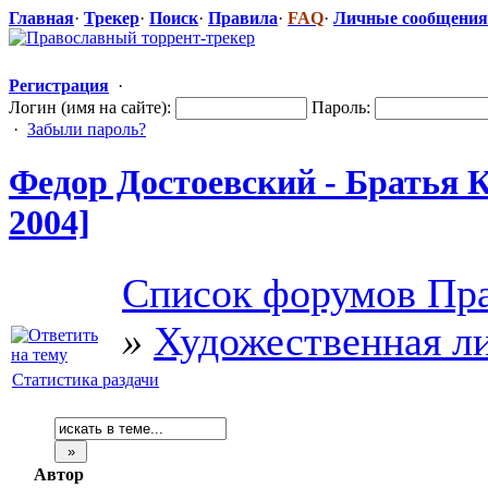
Главная
·
Трекер
·
Поиск
·
Правила
·
FAQ
·
Личные сообщения
Регистрация
·
Логин (имя на сайте):
Пароль:
·
Забыли пароль?
Федор Достоевский - Братья 
2004]
Список форумов Пра
»
Художественная л
Статистика раздачи
Автор