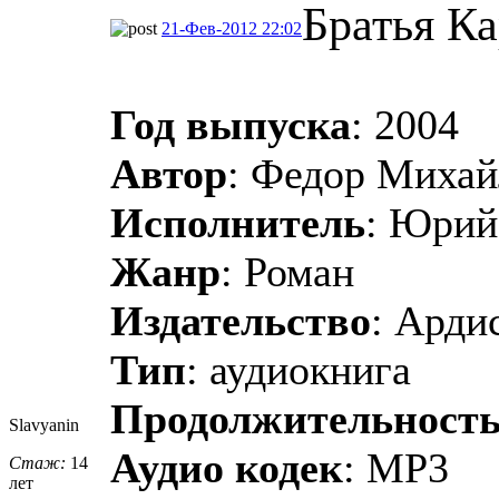
Братья К
21-Фев-2012 22:02
Год выпуска
: 2004
Автор
: Федор Михай
Исполнитель
: Юрий
Жанр
: Роман
Издательство
: Арди
Тип
: аудиокнига
Продолжительност
Slavyanin
Аудио кодек
: MP3
Стаж:
14
лет