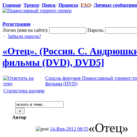
Главная
·
Трекер
·
Поиск
·
Правила
·
FAQ
·
Личные сообщения
Регистрация
·
Логин (имя на сайте):
Пароль:
·
Забыли пароль?
«Отец». (Россия. С. Андрюшкин
фильмы (DVD), DVD5]
Список форумов Православный торрент-тр
фильмы (DVD)
Статистика раздачи
Автор
«Отец»
14-Янв-2012 08:55