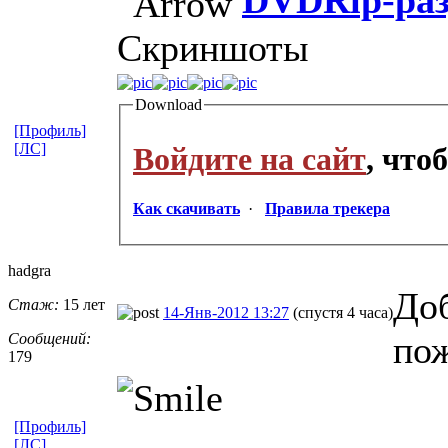
DVDRip-раз
Скриншоты
Download
[Профиль]
[ЛС]
Войдите на сайт
, что
Как скачивать
·
Правила трекера
hadgra
Доб
Стаж:
15 лет
14-Янв-2012 13:27
(спустя 4 часа)
пож
Сообщений:
179
[Профиль]
[ЛС]