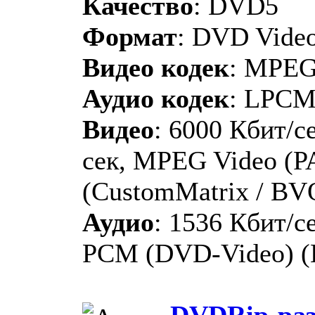
Качество
: DVD5
Формат
: DVD Vide
Видео кодек
: MPE
Аудио кодек
: LPC
Видео
: 6000 Кбит/се
сек, MPEG Video (P
(CustomMatrix / BV
Аудио
: 1536 Кбит/се
PCM (DVD-Video) (B