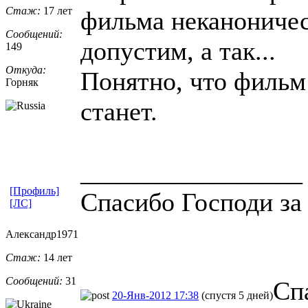
Стаж:
17 лет
фильма неканониче
Сообщений:
допустим, а так...
149
Откуда:
Понятно, что фильм
Горняк
станет.
_________________
[Профиль]
Спасибо Господи за 
[ЛС]
Александр197
​1
Стаж:
14 лет
Сообщений:
31
Cпа
20-Янв-2012 17:38
(спустя 5 дней)