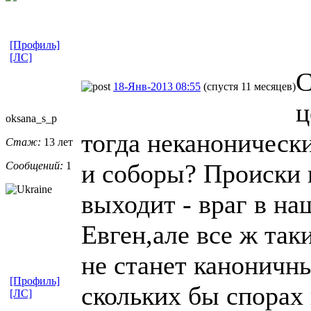
[Профиль]
[ЛС]
С
18-Янв-2013 08:55
(спустя 11 месяцев)
ц
oksana_s_p
тогда неканоническ
Стаж:
13 лет
и соборы? Происки в
Сообщений:
1
выходит - враг в на
Евген,але все ж так
не станет каноничн
[Профиль]
скольких бы спорах
[ЛС]