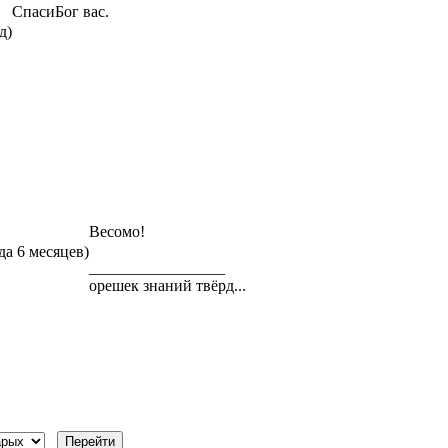
СпасиБог вас.
д)
Весомо!
да 6 месяцев)
_________________
орешек знаний твёрд...