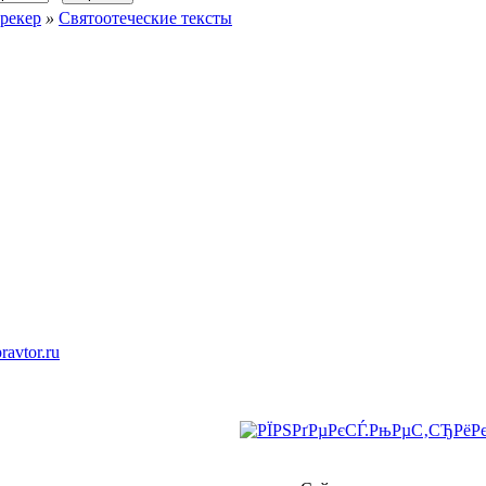
рекер
»
Святоотеческие тексты
ravtor.ru