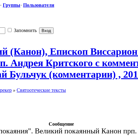
·
Группы
·
Пользователи
Запомнить
 (Канон), Епископ Виссарион 
п. Андрея Критского с комме
 Бульчук (комментарии) , 2012
рекер
»
Святоотеческие тексты
Сообщение
покаяния". Великий покаянный Канон прп.