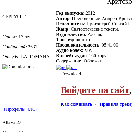
Критско
Год выпуска
: 2012
СЕРГУЛЕТ
Автор
: Преподобный Андрей Критск
Исполнитель
: Протоиерей Сергий П
Жанр
: Святоотеческие тексты.
Издательство
: Россия.
Стаж:
17 лет
Тип
: аудиокнига
Продолжительность
: 05:41:00
Сообщений:
2637
Аудио кодек
: MP3
Битрейт аудио
: 160 kbps
Откуда:
LA ROMANA
Содержание+Обложки
Download
Войдите на сайт
Как скачивать
·
Правила треке
[Профиль]
[ЛС]
AllaVal27