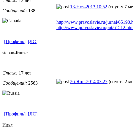
Стаж:
12 лет
13-Ноя-2013 10:52
(спустя 7 м
Сообщений:
138
http://www.pravoslavie.ru/jurnal/65190.
http://www.pravoslavie.ru/put/61512.ht
[Профиль]
[ЛС]
stepan-frunz
​e
Стаж:
17 лет
26-Янв-2014 03:27
(спустя 2 м
Сообщений:
2563
[Профиль]
[ЛС]
Илья