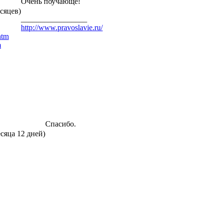
Очень поучающе!
есяцев)
_________________
http://www.pravoslavie.ru/
htm
m
Спасибо.
есяца 12 дней)