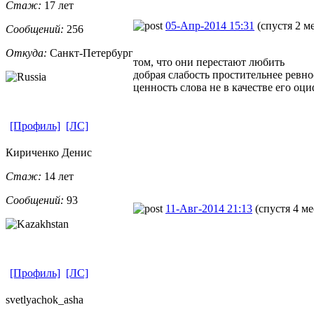
Стаж:
17 лет
05-Апр-2014 15:31
(спустя 2 м
Сообщений:
256
Откуда:
Санкт-Петерб
​ург
том, что они перестают любить
добрая слабость простительнее ревно
ценность слова не в качестве его оц
[Профиль]
[ЛС]
Кириченко Денис
Стаж:
14 лет
Сообщений:
93
11-Авг-2014 21:13
(спустя 4 ме
[Профиль]
[ЛС]
svetlyachok_
​asha