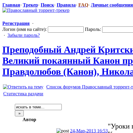
Главная
·
Трекер
·
Поиск
·
Правила
·
FAQ
·
Личные сообщения
Регистрация
·
Логин (имя на сайте):
Пароль:
·
Забыли пароль?
Преподобный Андрей Критский
Великий покаянный Канон пр
Правдолюбов (Канон), Николай
Список форумов Православный торрент-т
Статистика раздачи
Автор
"Уроки 
24-Мар-2013 16:53