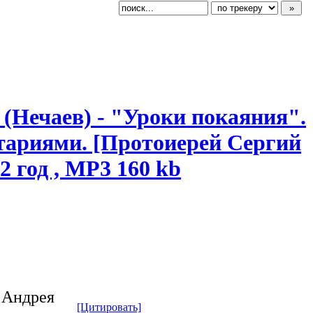
(Нечаев) - "Уроки покаяния".
нтариям
​и. [Протоиерей Сергий
 год , MP3 160 kb
 Андрея
[Цитировать]