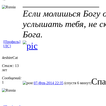
_________________
Если молишься Богу о
услышать тебя, не ск
Бога.
[Профиль]
[ЛС]
4eshireCat
Стаж:
13
лет
Сообщений:
Спа
1
07-Фев-2014 22:35
(спустя 6 минут)