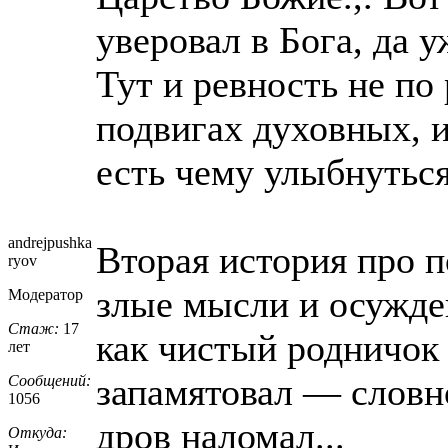
уверовал в Бога, да 
Тут и ревность не по
подвигах духовных, и
есть чему улыбнуться
andrejpushka
Вторая история про 
ryov
злые мысли и осужде
Модератор
Стаж:
17
как чистый родничок 
лет
запамятовал — словно
Сообщений:
1056
дров наломал...
Откуда: