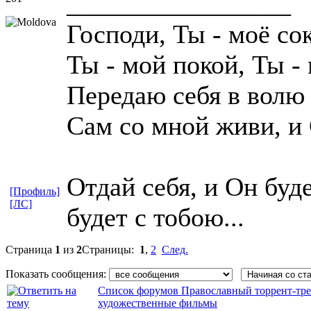
_________________
Господи, Ты - моё сок
Ты - мой покой, Ты -
Передаю себя в волю
Сам со мной живи, и 
Отдай себя, и Он буд
[Профиль]
[ЛС]
будет с тобою...
Страница
1
из
2
Страницы:
1
,
2
След.
Показать сообщения:
Список форумов Православный торрент-тре
художественные фильмы