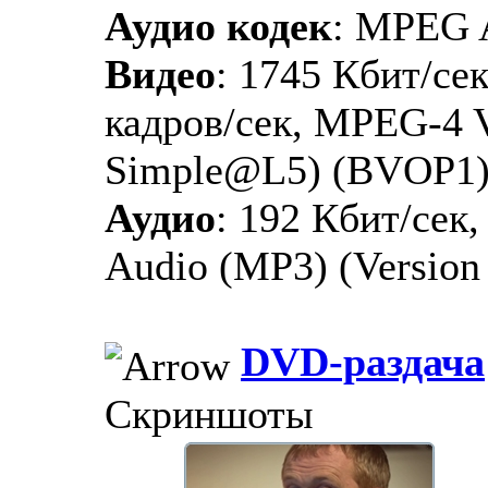
Аудио кодек
: MPEG 
Видео
: 1745 Кбит/сек
кадров/сек, MPEG-4 V
Simple@L5) (BVOP1
Аудио
: 192 Кбит/сек
Audio (MP3) (Version 1
DVD-раздача
Скриншоты