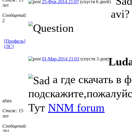
25-Фев-2014 21:07
(спустя 6 дней)
лет
avi?
Сообщений:
2
[Профиль]
[ЛС]
Luda
01-Мар-2014 21:03
(спустя 3 дня)
а где скачать в 
подскажите,пожалуй
afara
Тут
NNM forum
Стаж:
15
лет
Сообщений:
201