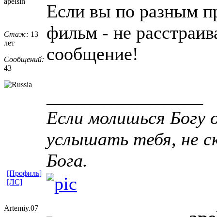
apelsin
Если вы по разным п
фильм - не расстраи
Стаж:
13
лет
сообщение!
Сообщений:
43
_________________
Если молишься Богу о
услышать тебя, не ск
Бога.
[Профиль]
[ЛС]
Artemiy.07