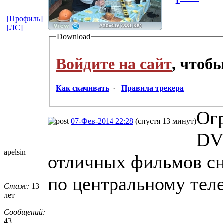
[Профиль]
[ЛС]
Download
Войдите на сайт
, чтоб
Как скачивать
·
Правила трекера
Огр
07-Фев-2014 22:28
(спустя 13 минут)
DV
apelsin
отличных фильмов сн
по центральному те
Стаж:
13
лет
Сообщений:
43