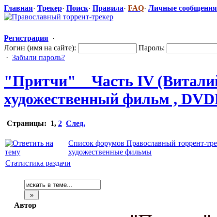
Главная
·
Трекер
·
Поиск
·
Правила
·
FAQ
·
Личные сообщения
Регистрация
·
Логин (имя на сайте):
Пароль:
·
Забыли пароль?
"Притчи" _ Часть IV (Виталий
художественн
​ый фильм , DVD
Страницы:
1
,
2
След.
Список форумов Православный торрент-тре
художественные фильмы
Статистика раздачи
Автор