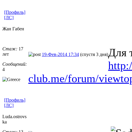
[Профиль]
[ЛС]
Жан Габен
Стаж:
17
Для 
лет
19-Фев-2014 17:34
(спустя 3 дня)
http:
Сообщений:
4
club.me/forum/viewto
[Профиль]
[ЛС]
Luda.ostrovs
ka
Стаж:
13