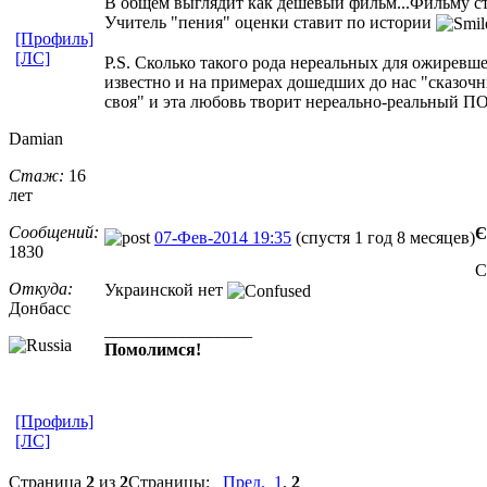
В общем выглядит как дешевый фильм...Фильму с
Учитель "пения" оценки ставит по истории
[Профиль]
[ЛС]
P.S. Сколько такого рода нереальных для ожирев
известно и на примерах дошедших до нас "сказоч
своя" и эта любовь творит нереально-реальный 
Damian
Стаж:
16
лет
Сообщений:
Є
07-Фев-2014 19:35
(спустя 1 год 8 месяцев)
1830
С
Откуда:
Украинской нет
Донбасс
_________________
Помолимся!
[Профиль]
[ЛС]
Страница
2
из
2
Страницы:
Пред.
1
,
2