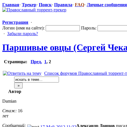
Главная
·
Трекер
·
Поиск
·
Правила
·
FAQ
·
Личные сообщения
Регистрация
·
Логин (имя на сайте):
Пароль:
·
Забыли пароль?
Паршивые овцы (Сергей Чекал
Страницы:
Пред.
1
,
2
Список форумов Православный торрент-т
Автор
Damian
Стаж:
16
лет
Сообщений:
Александр Донцов
писал
17-Май-2012 11:32