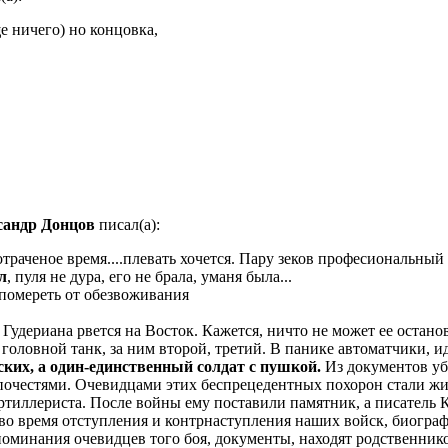
е ничего) но концовка,
сандр Донцов
писал(а):
отраченое время....плевать хочется. Пару зеков професиональный
л
, пуля не дура, его не брала, уманя была...
 помереть от обезвоживания
 Гудериана рвется на Восток. Кажется, ничто не может ее остан
 головной танк, за ним второй, третий. В панике автоматчики, и
ских, а один-единственный солдат с пушкой.
Из документов уб
очестями. Очевидцами этих беспрецедентных похорон стали жите
артиллериста. После войны ему поставили памятник, а писатель
 во время отступления и контрнаступления наших войск, биогр
споминания очевидцев того боя, документы, находят родственни