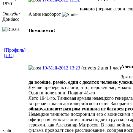
1830
начало
(первые серии, ещ
Откуда:
А мне наоборот
Донбасс
_________________
Помолимся!
[Профиль]
[ЛС]
Алек
19-Май-2012 13:23
(спустя 2 дня 1 час)
Зря п
да вообще, рембо, один с десяток человек уложи
Лучше преберечь слюни, а то, неровен час, можно
Один в поле воин. Подвиг 41-го
Лето 1941-го. Танковая армада немецкого генерала
встречает шквал артиллерийского огня. Загорается
обнаруживают: разгром учинила не батарея рус
Немецкие танкисты похоронили его с воинскими п
офицера вермахта с описанием подвига русского 
героями, как Александр Матросов. В годы войны,
фильма проводят свое расследование, собирая во
zlatic