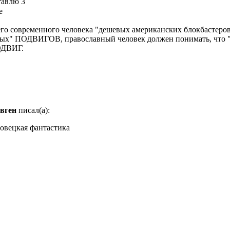
тавлю 3
шего современного человека "дешевых американских блокбастер
ных" ПОДВИГОВ, православный человек должен понимать, что "
ПОДВИГ.
вген
писал(а):
овецкая фантастика