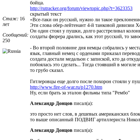
бойца.
http://rutracker.org/forum/viewtopic.php?t=3623353
скрытый текст
Стаж:
16
«Все-таки он русский, нужно ли такое преклонени
лет
Эти слова обер-лейтенант 4-й танковой дивизии Х
Он один стоял у пушки, долго расстреливал колонну
Сообщений:
солдаты фюрера дрались, как этот русский, то зав
250
- Во второй половине дня немцы собрались у мест
язык, главный немец с орденами приказал перевод
солдата достали медальон с запиской, кто да отку
побоялась это сделать... Тогда стоявший в могил
то грубо сказал.
Гитлеровцы еще долго после похорон стояли у пу
http://www.fire-of-war.ru/p1270.htm
Ну, если брать за эталон фильмы типа "Рембо"
Александр Донцов
писал(а):
это просто нет слов, в дешевых американских блок
то выше описанный ПОДВИГ артиллериста Николая
Александр Донцов
писал(а):