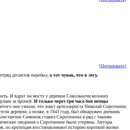
[Цитировать]
 отряд десантов перебил,
а тот чувак, что в лесу,
овить. И вдруг на мосту у деревни Сокольничи колонну
дущие за броней.
И только через три часа боя немцы
итого они узнали, что зовут артиллериста Николай Сиротинин.
ли деревни, а позже, в 1943 году, был обнаружен дневник
 Константин Симонов ставил Сиротинина в ряд с такими
афические сведения о Сиротинине были утеряны. Авторы
ков, по крупицам восстанавливают историю короткой жизни