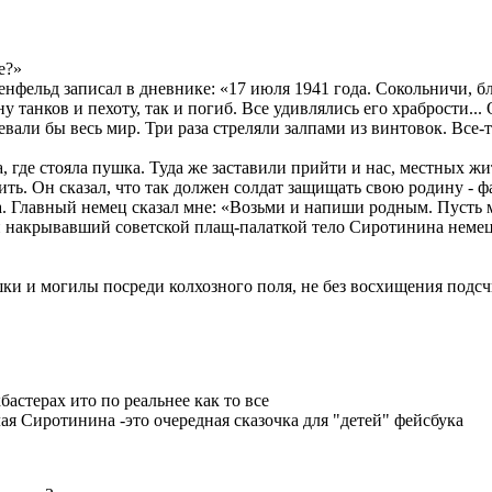
е?»
енфельд записал в дневнике: «17 июля 1941 года. Сокольничи, б
 танков и пехоту, так и погиб. Все удивлялись его храбрости...
оевали бы весь мир. Три раза стреляли залпами из винтовок. Все
а, где стояла пушка. Туда же заставили прийти и нас, местных ж
ить. Он сказал, что так должен солдат защищать свою родину - 
да. Главный немец сказал мне: «Возьми и напиши родным. Пусть м
е и накрывавший советской плащ-палаткой тело Сиротинина неме
шки и могилы посреди колхозного поля, не без восхищения подс
бастерах ито по реальнее как то все
 Сиротинина -это очередная сказочка для "детей" фейсбука