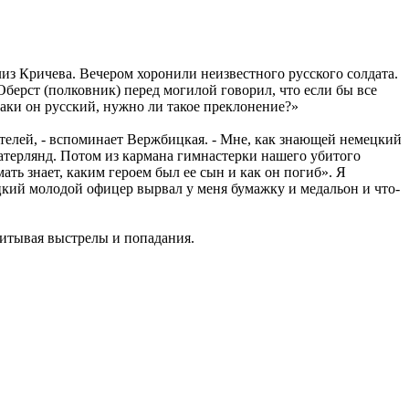
лиз Кричева. Вечером хоронили неизвестного русского солдата.
 Оберст (полковник) перед могилой говорил, что если бы все
-таки он русский, нужно ли такое преклонение?»
ителей, - вспоминает Вержбицкая. - Мне, как знающей немецкий
фатерлянд. Потом из кармана гимнастерки нашего убитого
ать знает, каким героем был ее сын и как он погиб». Я
цкий молодой офицер вырвал у меня бумажку и медальон и что-
читывая выстрелы и попадания.