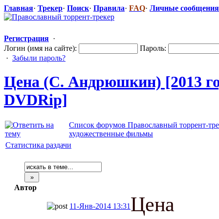
Главная
·
Трекер
·
Поиск
·
Правила
·
FAQ
·
Личные сообщения
Регистрация
·
Логин (имя на сайте):
Пароль:
·
Забыли пароль?
Цена (С. Андрюшкин) [2013 го
DVDRip]
Список форумов Православный торрент-тре
художественные фильмы
Статистика раздачи
Автор
Цена
11-Янв-2014 13:31