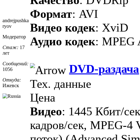
Формат
: AVI
andrejpushka
Видео кодек
: XviD
ryov
Модератор
Аудио кодек
: MPEG 
Стаж:
17
лет
Сообщений:
DVD-раздача
1056
Откуда:
Тех. данные
Ижевск
Цена
Видео
: 1445 Кбит/сек
кадров/сек, MPEG-4 
поток) (Advanced Si