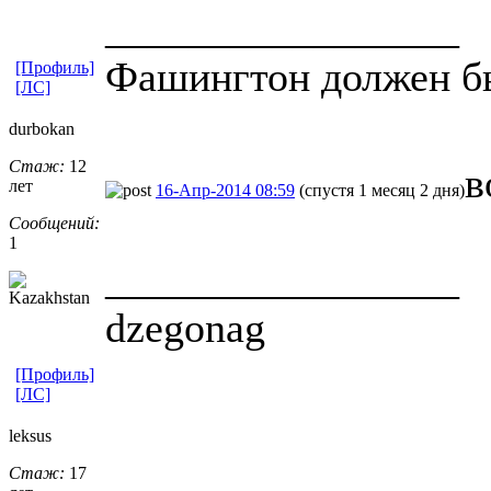
_________________
Фашингтон должен б
[Профиль]
[ЛС]
durbokan
Стаж:
12
в
лет
16-Апр-2014 08:59
(спустя 1 месяц 2 дня)
Сообщений:
1
_________________
dzegonag
[Профиль]
[ЛС]
leksus
Стаж:
17