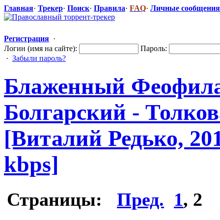
Главная
·
Трекер
·
Поиск
·
Правила
·
FAQ
·
Личные сообщения
Регистрация
·
Логин (имя на сайте):
Пароль:
·
Забыли пароль?
Блаженный Феофила
Болгарский - Толков
[Виталий Редько, 201
kbps]
Страницы:
Пред.
1
,
2