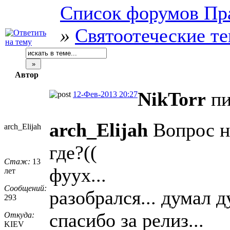
Список форумов Пр
»
Святоотеческие т
Автор
NikTorr
пи
12-Фев-2013 20:27
arch_Elijah
Вопрос не
arch_Elijah
где?((
Стаж:
13
фуух...
лет
Сообщений:
разобрался... думал д
293
спасибо за релиз...
Откуда:
KIEV