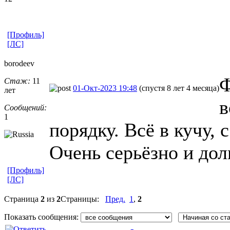
[Профиль]
[ЛС]
borodeev
Ф
Стаж:
11
01-Окт-2023 19:48
(спустя 8 лет 4 месяца)
лет
в
Сообщений:
1
порядку. Всё в кучу, 
Очень серьёзно и дол
[Профиль]
[ЛС]
Страница
2
из
2
Страницы:
Пред.
1
,
2
Показать сообщения: