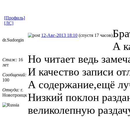
[Профиль]
[ЛС]
Бра
12-Авг-2013 18:10
(спустя 17 часов)
dr.Sudorgin
А к
Но читает ведь замеч
Стаж:
16
лет
И качество записи от
Сообщений:
100
А содержание,ещё лу
Откуда:
г.
Низкий поклон разда
Новотроицк
великолепную раздачу