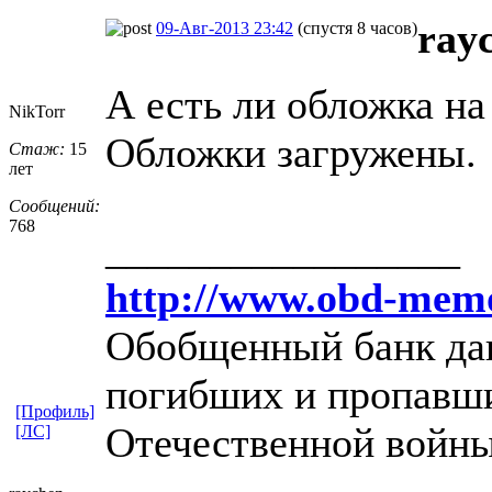
ray
09-Авг-2013 23:42
(спустя 8 часов)
А есть ли обложка на 
NikTorr
Обложки загружены.
Стаж:
15
лет
Сообщений:
768
_________________
http://www.obd-memo
Обобщенный банк дан
погибших и пропавши
[Профиль]
Отечественной войны
[ЛС]