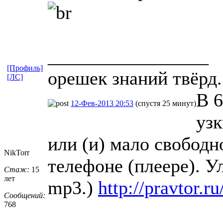
_________________
[Профиль]
орешек знаний твёрд.
[ЛС]
В 6
12-Фев-2013 20:53
(спустя 25 минут)
узк
или (и) мало свободн
NikTorr
телефоне (плеере). У
Стаж:
15
лет
mp3.)
http://pravtor.
Сообщений:
768