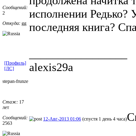
продолжена начитка т
Сообщений:
исполнении Редько? 
2
Откуда:
gg
последняя книга? Спа
_________________
[Профиль]
alexis29a
[ЛС]
stepan-frunz
​e
Стаж:
17
лет
С
Сообщений:
12-Авг-2013 01:06
(спустя 1 день 4 часа)
2563