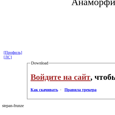
Анаморфи
[Профиль]
[ЛС]
Download
Войдите на сайт
, что
Как скачивать
·
Правила трекера
stepan-frunz
​e