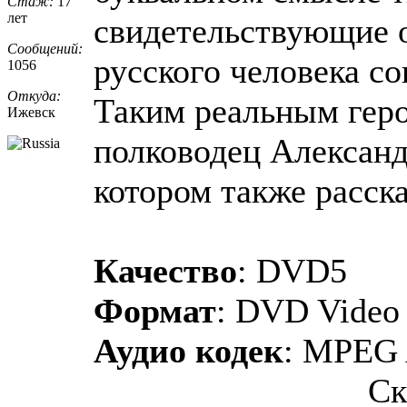
Стаж:
17
лет
свидетельствующие 
Сообщений:
русского человека с
1056
Откуда:
Таким реальным геро
Ижевск
полководец Александ
котором также расска
Качество
: DVD5
Формат
: DVD Video
Аудио кодек
: MPEG 
Ск