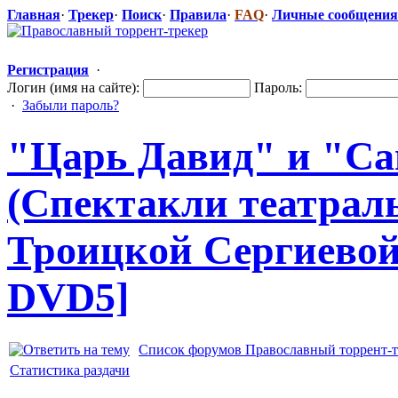
Главная
·
Трекер
·
Поиск
·
Правила
·
FAQ
·
Личные сообщения
Регистрация
·
Логин (имя на сайте):
Пароль:
·
Забыли пароль?
"Царь Давид" и "С
(Спектакли театрал
Троицк
​ой Сергиевой
DVD5]
Список форумов Православный торрент-т
Статистика раздачи