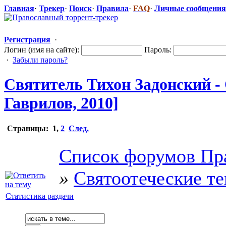
Главная
·
Трекер
·
Поиск
·
Правила
·
FAQ
·
Личные сообщения
Регистрация
·
Логин (имя на сайте):
Пароль:
·
Забыли пароль?
Святитель Тихон Задонский -
Гаврилов, 2010]
Страницы:
1
,
2
След.
Список форумов Пр
»
Святоотеческие т
Статистика раздачи