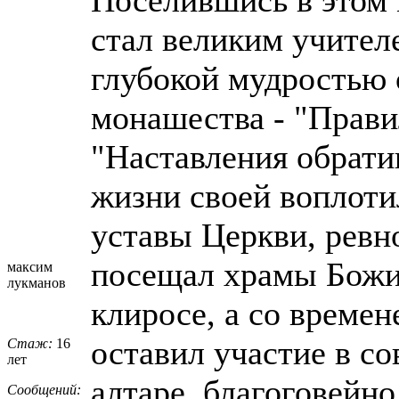
стал великим учител
глубокой мудростью 
монашества - "Прави
"Наставления обратив
жизни своей воплоти
уставы Церкви, ревн
посещал храмы Божии
максим
лукманов
клиросе, а со време
оставил участие в со
Стаж:
16
лет
алтаре, благоговейн
Сообщений: