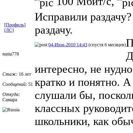
100 Мбит/с,
Исправили раздачу?
[Профиль]
раздачу.
[ЛС]
П
04-Июн-2010 14:43
(спустя 6 месяцев)
Д
nasta778
интересно, не нудно
Стаж:
16 лет
кратко и понятно. А
Сообщений:
51
слушали бы, посколь
Откуда:
Самара
классных руководит
школьники, как обыч