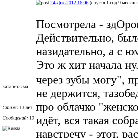
24-Дек-2012 16:06
(спустя 1 год 9 месяце
Посмотрела - здОро
Действительно, было
назидательно, а с ю
Это ж хит начала н
через зубы могу", п
катапетасма
не держится, тазобе
про облачко "женско
Стаж:
13 лет
идёт, вся такая собр
Сообщений:
19
навстречу - этот, р