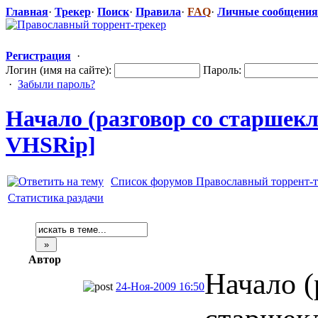
Главная
·
Трекер
·
Поиск
·
Правила
·
FAQ
·
Личные сообщения
Регистрация
·
Логин (имя на сайте):
Пароль:
·
Забыли пароль?
Начало (разговор со старшек
VHSRip]
Список форумов Православный торрент-т
Статистика раздачи
Автор
Начало (
24-Ноя-2009 16:50