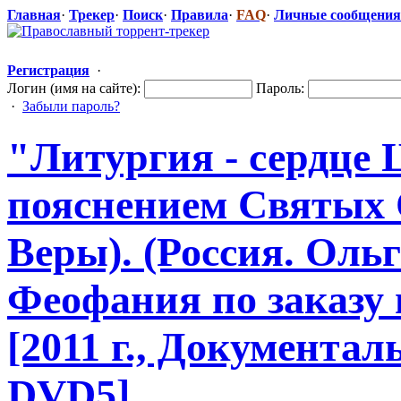
Главная
·
Трекер
·
Поиск
·
Правила
·
FAQ
·
Личные сообщения
Регистрация
·
Логин (имя на сайте):
Пароль:
·
Забыли пароль?
"Литурги
​я - сердце
пояснением Святых
Веры). (Россия. Оль
Феофания по заказу 
[2011 г., Документал
DVD5]