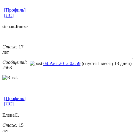
[Профиль]
[ЛС]
stepan-frunz
​e
Стаж:
17
лет
Сообщений:
04-Авг-2012 02:59
(спустя 1 месяц 13 дней)
2563
[Профиль]
[ЛС]
ЕленаС.
Стаж:
15
лет