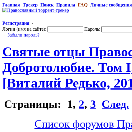
Главная
·
Трекер
·
Поиск
·
Правила
·
FAQ
·
Личные сообщения
Регистрация
·
Логин (имя на сайте):
Пароль:
·
Забыли пароль?
Святые отцы Право
Добротолюбие
​. Том I
[Виталий Редько, 201
Страницы:
1
,
2
,
3
След.
Список форумов Пр