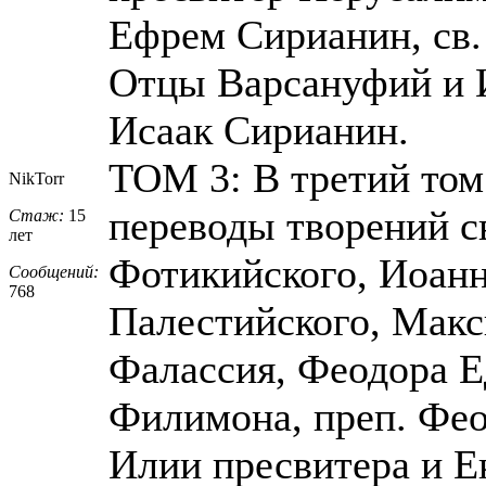
Ефрем Сирианин, св.
Отцы Варсануфий и И
Исаак Сирианин.
ТОМ 3: В третий то
NikTorr
переводы творений с
Стаж:
15
лет
Фотикийского, Иоан
Сообщений:
768
Палестийского, Макс
Фалассия, Феодора Е
Филимона, преп. Фео
Илии пресвитера и Е