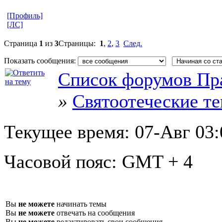
[Профиль]
[ЛС]
Страница
1
из
3
Страницы:
1
,
2
,
3
След.
Показать сообщения:
Список форумов Пр
»
Святоотеческие т
Текущее время:
07-Авг 03:
Часовой пояс:
GMT + 4
Вы
не можете
начинать темы
Вы
не можете
отвечать на сообщения
Вы
не можете
редактировать свои сообщения