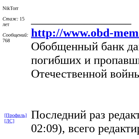
NikTorr
_________________
Стаж:
15
лет
http://www.obd-memo
Сообщений:
768
Обобщенный банк да
погибших и пропавши
Отечественной войн
Последний раз редакт
[Профиль]
[ЛС]
02:09), всего редакти