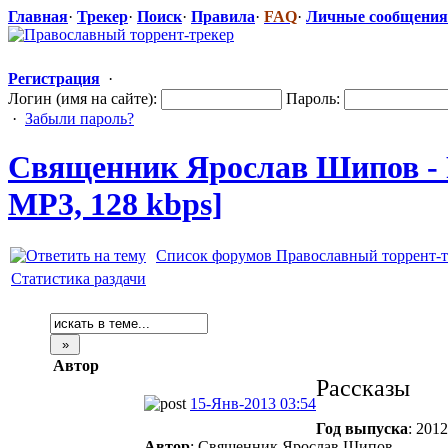
Главная
·
Трекер
·
Поиск
·
Правила
·
FAQ
·
Личные сообщения
Регистрация
·
Логин (имя на сайте):
Пароль:
·
Забыли пароль?
Священник Ярослав Шипов - 
MP3, 128 kbps]
Список форумов Православный торрент-т
Статистика раздачи
Автор
Рассказы
15-Янв-2013 03:54
Год выпуска
: 2012
Автор
: Священник Ярослав Шипов