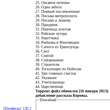
25. Овсяное печенье
26. Одна забота
27. Первый послевоенные
28. Письма митрополита
29. Письмо к лешему
30. Праздник
31. Пшеница золотая
32. Райские хутора
33. Ракетчики
34. Рыбалка в Финляндии
35. Сапоги из Трапезунда
36. Свет
37. Святой
38. Соборование
39. Строители
40. Тоскующие по Небесам
41. Три главных счастья
42. Указание
43. Учительницы
44. Царственная
Торрент-файл обновлен [16 января 2013].
добавление рассказа Коровы.
Download
[Профиль]
[ЛС]