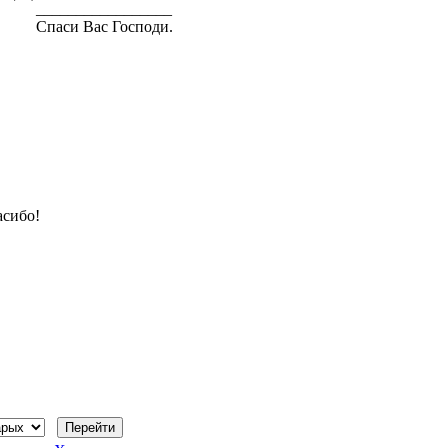
_________________
Спаси Вас Господи.
сибо!