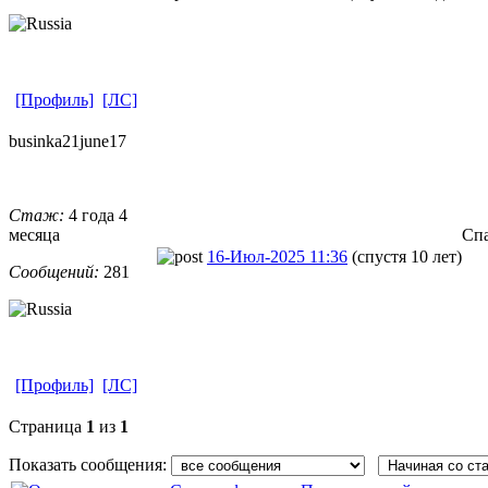
[Профиль]
[ЛС]
businka21jun
​e17
Стаж:
4 года 4
месяца
Спа
16-Июл-2025 11:36
(спустя 10 лет)
Сообщений:
281
[Профиль]
[ЛС]
Страница
1
из
1
Показать сообщения: