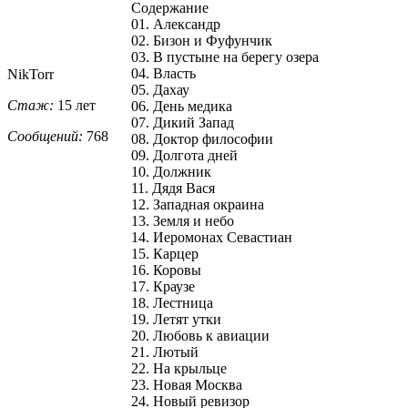
Содержание
01. Александр
02. Бизон и Фуфунчик
03. В пустыне на берегу озера
04. Власть
NikTorr
05. Дахау
Стаж:
15 лет
06. День медика
07. Дикий Запад
Сообщений:
768
08. Доктор философии
09. Долгота дней
10. Должник
11. Дядя Вася
12. Западная окраина
13. Земля и небо
14. Иеромонах Севастиан
15. Карцер
16. Коровы
17. Краузе
18. Лестница
19. Летят утки
20. Любовь к авиации
21. Лютый
22. На крыльце
23. Новая Москва
24. Новый ревизор