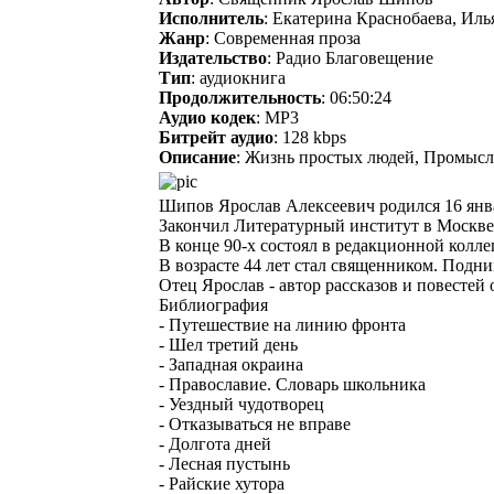
Исполнитель
: Екатерина Краснобаева, Иль
Жанр
: Современная проза
Издательство
: Радио Благовещение
Тип
: аудиокнига
Продолжительность
: 06:50:24
Аудио кодек
: MP3
Битрейт аудио
: 128 kbps
Описание
: Жизнь простых людей, Промысл 
Шипов Ярослав Алексеевич родился 16 янв
Закончил Литературный институт в Москве.
В конце 90-х состоял в редакционной колл
В возрасте 44 лет стал священником. Подн
Отец Ярослав - автор рассказов и повестей
Библиография
- Путешествие на линию фронта
- Шел третий день
- Западная окраина
- Православие. Словарь школьника
- Уездный чудотворец
- Отказываться не вправе
- Долгота дней
- Лесная пустынь
- Райские хутора