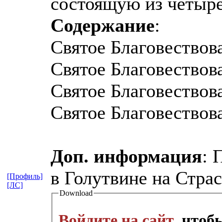
состоящую из четырё
Содержание
:
Святое Благовествов
Святое Благовествов
Святое Благовествов
Святое Благовествов
Доп. информация
: 
в Голутвине на Стра
[Профиль]
[ЛС]
Download
Войдите на сайт
, что