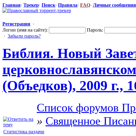
Главная
·
Трекер
·
Поиск
·
Правила
·
FAQ
·
Личные сообщения
Регистрация
·
Логин (имя на сайте):
Пароль:
·
Забыли пароль?
Библия. Новый Заве
церковнослав
​янско
(Объедков), 2009 г., 
Список форумов Пр
»
Священное Писан
Статистика раздачи