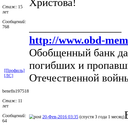
Христова!
Стаж:
15
лет
Сообщений:
_________________
768
http://www.obd-memo
Обобщенный банк да
погибших и пропавши
[Профиль]
Отечественной войн
[ЛС]
benefis19751
​8
Стаж:
11
лет
Сообщений:
20-Фев-2016 03:35
(спустя 3 года 1 месяц)
64