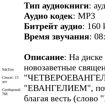
Тип аудиокниги
: ау
Аудио кодек
: MP3
Битрейт аудио
: 160 
Время звучания
: 08
Описание
: На диск
новозаветные свяще
NikTorr
"ЧЕТВЕРОЕВАНГЕЛИ
Стаж:
15
лет
"ЕВАНГЕЛИЕМ", пото
Сообщений:
768
благая весть (слово