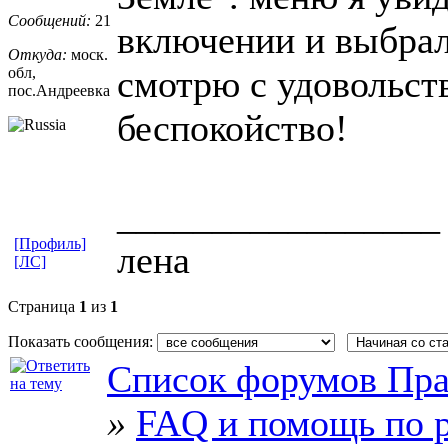
Сообщений:
21
включении и выбрал
Откуда:
моск.
смотрю с удовольст
обл,
пос.Андреевк
​а
беспокойство!
_________________
[Профиль]
лена
[ЛС]
Страница
1
из
1
Показать сообщения:
Список форумов Пра
»
FAQ и помощь по р