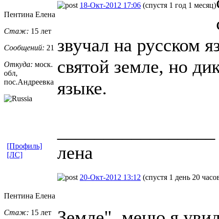
18-Окт-2012 17:06
(спустя 1 год 1 месяц)
Пентина Елена
Стаж:
15 лет
звучал на русском я
Сообщений:
21
святой земле, но ди
Откуда:
моск.
обл,
пос.Андреевк
​а
языке.
_________________
[Профиль]
лена
[ЛС]
20-Окт-2012 13:12
(спустя 1 день 20 часо
Пентина Елена
Земле". меню я увид
Стаж:
15 лет