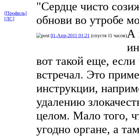
"Сердце чисто созиж
[Профиль]
обнови во утробе м
[ЛС]
А 
01-Апр-2011 01:21
(спустя 11 часов)
ин
вот такой еще, если
встречал. Это прим
инструкции, наприм
удалению злокачест
целом. Мало того, ч
угодно органе, а та