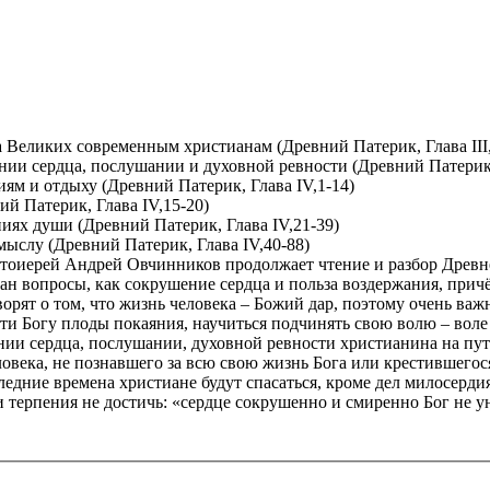
 Великих современным христианам (Древний Патерик, Глава III,
нии сердца, послушании и духовной ревности (Древний Патерик, 
иям и отдыху (Древний Патерик, Глава IV,1-14)
ий Патерик, Глава IV,15-20)
иях души (Древний Патерик, Глава IV,21-39)
мыслу (Древний Патерик, Глава IV,40-88)
отоиерей Андрей Овчинников продолжает чтение и разбор Древнег
ан вопросы, как сокрушение сердца и польза воздержания, причём
рят о том, что жизнь человека – Божий дар, поэтому очень важ
сти Богу плоды покаяния, научиться подчинять свою волю – вол
ении сердца, послушании, духовной ревности христианина на пу
ловека, не познавшего за всю свою жизнь Бога или крестившего
оследние времена христиане будут спасаться, кроме дел милосерд
и терпения не достичь: «сердце сокрушенно и смиренно Бог не у