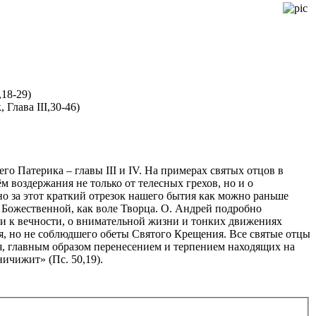
18-29)
Глава III,30-46)
о Патерика – главы III и IV. На примерах святых отцов в
 воздержания не только от телесных грехов, но и о
но за этот краткий отрезок нашего бытия как можно раньше
е Божественной, как воле Творца. О. Андрей подробно
ти к вечности, о внимательной жизни и тонких движениях
ся, но не соблюдшего обеты Святого Крещения. Все святые отцы
ия, главным образом перенесением и терпением находящих на
ничижит» (Пс. 50,19).