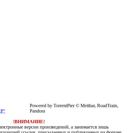
Powered by TorrentPier © Meithar, RoadTrain,
Pandora
!ВНИМАНИЕ!
электронные версии произведений, а занимается лишь
огизацией ссылок, присылаемых и публикуемых на форуме