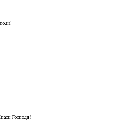
поди!
паси Господи!