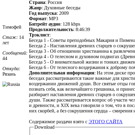
Страна
: Россия
Жанр
: Духовные беседы
Год выпуска
: 2009
Формат
: MP3
Битрейт аудио
: 128 kbps
Тимофей
Продолжительность
: 8:46:39
Трэклист
:
Стаж:
14
Беседа 1 - Советы преподобных Макария и Пимена
лет
Беседа 2 - Наставления древних старцев о сокруше
Беседа 3 - Об отношении христианина к развлечен
Сообщений:
Беседа 4 - О телесном и духовном подвигах (Древн
44
Беседа 5 - О внимательной жизни и тонких движен
Беседа 6 - От телесного воздержания к доброму по
Откуда:
Дополнительная информация
: На этом диске пр
Рязань
беседах рассматриваются такие важные для христи
воздержании движений души. Все святые отцы гово
познать себя, как величайшего грешника, и прине
разбирает наставления древних старцев о сокруш
души. Также рассматривается вопрос об участи че
и древности, и XIX века говорили о том, что в п
них скорбей, а без сокрушения сердца – смирения 
Содержимое раздачи взято с
ЭТОГО САЙТА
Download