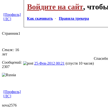
Войдите на сайт
, чтоб
[Профиль]
Как скачивать
·
Правила трекера
[ЛС]
Странник1
Стаж:
16
лет
Спасибо
Сообщений:
25-Фев-2012 00:21
(спустя 10 часов)
2307
[Профиль]
[ЛС]
sova2576