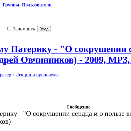
·
Группы
·
Пользователи
Запомнить
у Патерику - "О сокрушении с
рей Овчинников) - 2009, MP3,
рекер
»
Лекции и проповеди
Сообщение
рику - "О сокрушении сердца и о пользе 
ков)