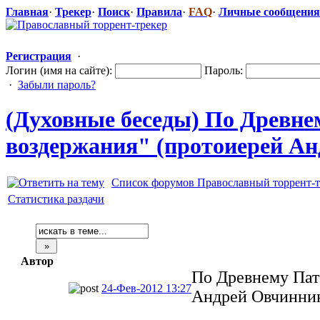
Главная
·
Трекер
·
Поиск
·
Правила
·
FAQ
·
Личные сообщения
Регистрация
·
Логин (имя на сайте):
Пароль:
·
Забыли пароль?
(Духовные беседы) По Древнем
воздержания" (протоиерей Анд
Список форумов Православный торрент-т
Статистика раздачи
Автор
По Древнему Пате
24-Фев-2012 13:27
Андрей Овчинни