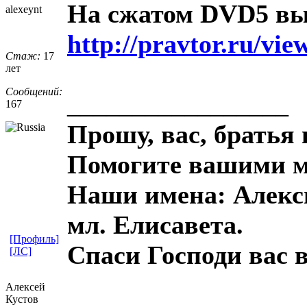
На сжатом DVD5 вып
alexeynt
http://pravtor.ru/vi
Стаж:
17
лет
Сообщений:
_________________
167
Прошу, вас, братья 
Помогите вашими м
Наши имена: Алекси
мл. Елисавета.
[Профиль]
Спаси Господи вас в
[ЛС]
Алексей
Кустов