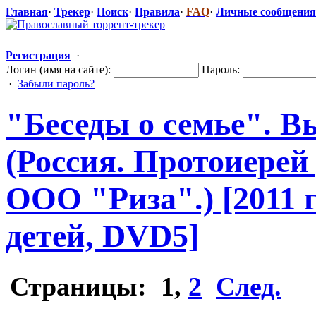
Главная
·
Трекер
·
Поиск
·
Правила
·
FAQ
·
Личные сообщения
Регистрация
·
Логин (имя на сайте):
Пароль:
·
Забыли пароль?
"Беседы о семье". В
(Россия. Протоиере
ООО "Риза".) [2011 
детей, DVD5]
Страницы:
1
,
2
След.