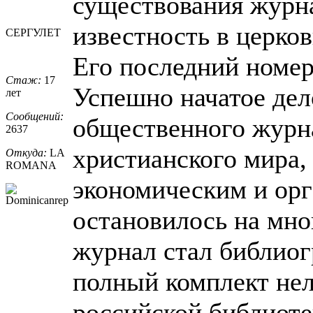
существования журн
известность в церко
СЕРГУЛЕТ
Его последний номер
Стаж:
17
Успешно начатое дел
лет
Сообщений:
общественного журна
2637
христианского мира,
Откуда:
LA
ROMANA
экономическим и ор
остановилось на мно
журнал стал библиог
полный комплект нел
российской библиоте