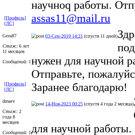
научноq работы. Отп
assas11@mail.ru
[Профиль]
[ЛС]
Здр
Gera87
03-Сен-2019 14:21
(спустя 11 дней)
под
Стаж:
6 лет
11 месяцев
нужен для научной р
Сообщений:
1
Отправьте, пожалуйст
Заранее благодарю!
[Профиль]
[ЛС]
dmaev
14-Ноя-2023 00:25
(спустя 4 года 2 месяца)
Стаж:
2
года 8
месяцев
для научной работы.
Сообщений:
1