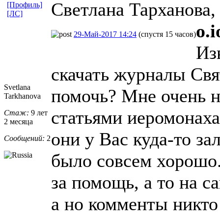
Светлана Тарханова, 
[Профиль]
[ЛС]
o.
29-Май-2017 14:24
(спустя 15 часов)
Из
скачать журналы Св
Svetlana
помочь? Мне очень н
Tarkhanova
статьями иеромонах
Стаж:
9 лет
2 месяца
они у Вас куда-то за
Сообщений:
2
было совсем хорошо.
за помощь, а то на с
а но комменты никто