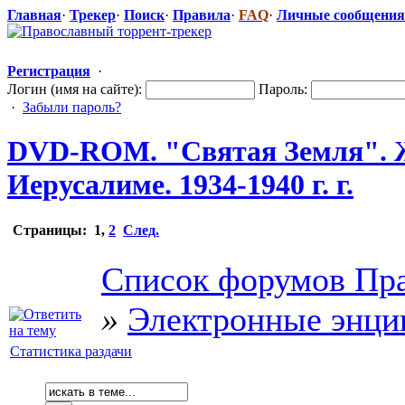
Главная
·
Трекер
·
Поиск
·
Правила
·
FAQ
·
Личные сообщения
Регистрация
·
Логин (имя на сайте):
Пароль:
·
Забыли пароль?
DVD-ROM. "Святая Земля". Ж
Иерусалиме. 1934-1940 г. г.
Страницы:
1
,
2
След.
Список форумов Пра
»
Электронные энци
Статистика раздачи