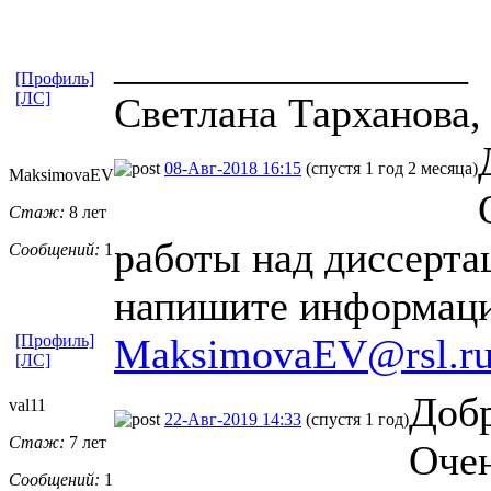
_________________
[Профиль]
[ЛС]
Светлана Тарханова, 
08-Авг-2018 16:15
(спустя 1 год 2 месяца)
MaksimovaEV
Стаж:
8 лет
работы над диссерта
Сообщений:
1
напишите информаци
[Профиль]
MaksimovaEV@rsl.r
[ЛС]
Добр
val11
22-Авг-2019 14:33
(спустя 1 год)
Стаж:
7 лет
Очен
Сообщений:
1