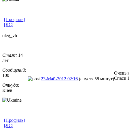
[Профиль]
[ЛС]
oleg_vh
Стаж:
14
лет
Сообщений:
Очень 
100
Спаси 
23-Май-2012 02:16
(спустя 58 минут)
Откуда:
Киев
[Профиль]
[ЛС]