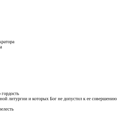
кратора
а
 гордость
нной литургии и которых Бог не допустил к ее совершению
релесть