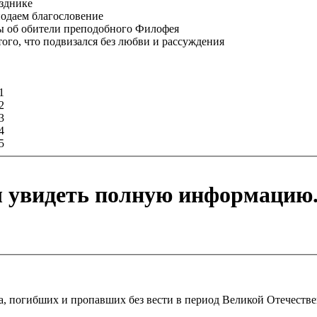
азднике
подаем благословение
ы об обители преподобного Филофея
ого, что подвизался без любви и рассуждения
1
2
3
4
5
ы увидеть полную информацию
, погибших и пропавших без вести в период Великой Отечеств