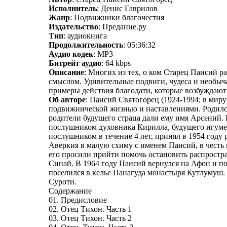
Исполнитель
: Денис Гаврилов
Жанр
: Подвижники благочестия
Издательство
: Предание.ру
Тип
: аудиокнига
Продолжительность
: 05:36:32
Аудио кодек
: MP3
Битрейт аудио
: 64 kbps
Описание
: Многих из тех, о ком Старец Паисий р
смыслом. Удивительные подвиги, чудеса и необыча
примеры действия благодати, которые возбуждают 
Об авторе
: Паисий Святогорец (1924-1994; в мир
подвижнической жизнью и наставлениями. Родился
родители будущего страца дали ему имя Арсений. 
послушником духовника Кирилла, будущего игуме
послушником в течение 4 лет, принял в 1954 году
Аверкия в малую схиму с именем Паисий, в честь
его просили прийти помочь остановить распростра
Синай. В 1964 году Паисий вернулся на Афон и пос
поселился в келье Панагуда монастыря Кутлумуш. 
Суроти.
Содержание
01. Предисловие
02. Отец Тихон. Часть 1
03. Отец Тихон. Часть 2