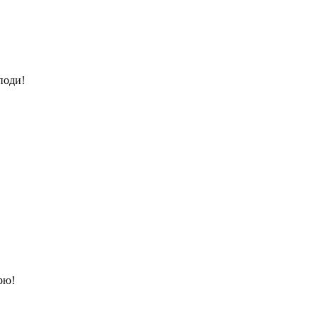
поди!
рю!