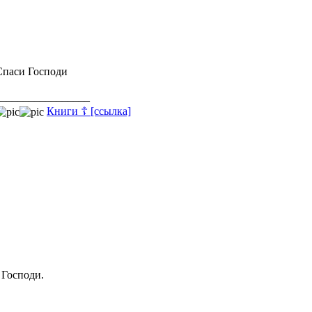
Спаси Господи
_________________
Книги ☦ [ссылка]
 Господи.