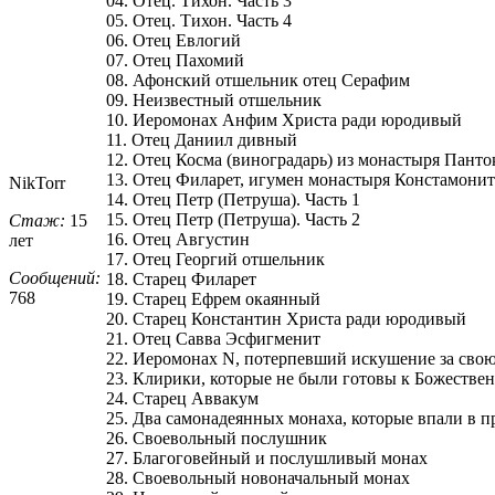
04. Отец. Тихон. Часть 3
05. Отец. Тихон. Часть 4
06. Отец Евлогий
07. Отец Пахомий
08. Афонский отшельник отец Серафим
09. Неизвестный отшельник
10. Иеромонах Анфим Христа ради юродивый
11. Отец Даниил дивный
12. Отец Косма (виноградарь) из монастыря Панто
13. Отец Филарет, игумен монастыря Констамонит
NikTorr
14. Отец Петр (Петруша). Часть 1
15. Отец Петр (Петруша). Часть 2
Стаж:
15
16. Отец Августин
лет
17. Отец Георгий отшельник
Сообщений:
18. Старец Филарет
768
19. Старец Ефрем окаянный
20. Старец Константин Христа ради юродивый
21. Отец Савва Эсфигменит
22. Иеромонах N, потерпевший искушение за свою
23. Клирики, которые не были готовы к Божестве
24. Старец Аввакум
25. Два самонадеянных монаха, которые впали в п
26. Своевольный послушник
27. Благоговейный и послушливый монах
28. Своевольный новоначальный монах