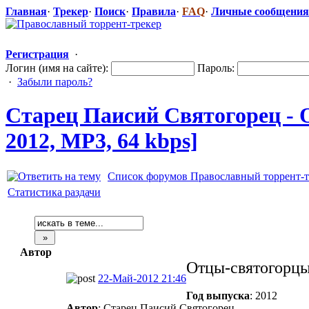
Главная
·
Трекер
·
Поиск
·
Правила
·
FAQ
·
Личные сообщения
Регистрация
·
Логин (имя на сайте):
Пароль:
·
Забыли пароль?
Старец Паисий Святогорец - 
2012, MP3, 64 kbps]
Список форумов Православный торрент-т
Статистика раздачи
Автор
Отцы-святогорцы
22-Май-2012 21:46
Год выпуска
: 2012
Автор
: Старец Паисий Святогорец