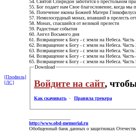
54. Святой Спиридон заботится о престольном пр
55. Бог подает нам Свое благословение, когда мы 
56. Попечение иконы Божией Матери Гликофилус
57. Немилосердный монах, впавший в прелесть отт
58. Монах, спасшийся от великой прелести
59. Радостные события
60. Ангел Восьмого дня
61. Возвращение к Богу - с земли на Небеса. Часть 
62. Возвращение к Богу - с земли на Небеса. Часть 
63. Возвращение к Богу - с земли на Небеса. Часть 
64. Возвращение к Богу - с земли на Небеса. Часть 
65. Возвращение к Богу - с земли на Небеса. Часть 
Download
[Профиль]
Войдите на сайт
, чтоб
[ЛС]
Как скачивать
·
Правила трекера
_________________
http://www.obd-memorial.ru
Обобщенный банк данных о защитниках Отечества