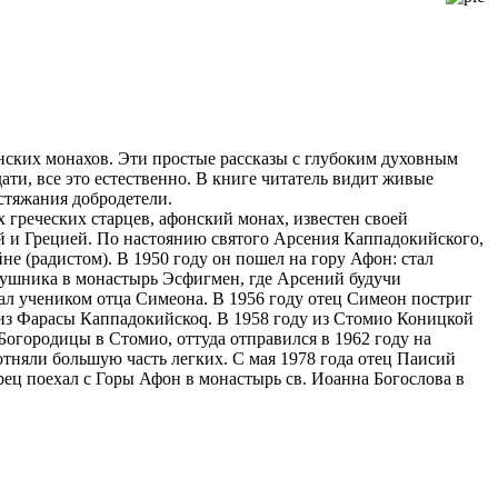
фонских монахов. Эти простые рассказы с глубоким духовным
ти, все это естественно. В книге читатель видит живые
стяжания добродетели.
 греческих старцев, афонский монах, известен своей
й и Грецией. По настоянию святого Арсения Каппадокийского,
е (радистом). В 1950 году он пошел на гору Афон: стал
ушника в монастырь Эсфигмен, где Арсений будучи
тал учеником отца Симеона. В 1956 году отец Симеон постриг
 из Фарасы Каппадокийскоq. В 1958 году из Стомио Коницкой
Богородицы в Стомио, оттуда отправился в 1962 году на
отняли большую часть легких. С мая 1978 года отец Паисий
рец поехал с Горы Афон в монастырь св. Иоанна Богослова в