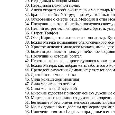
29. Нерадивый молодой монах
30. Нерадивый пожилой монах
31. Ангел укоряет особножителъный монастырь К
32. Брат, спасшийся без труда, потому что никого 
33. Откровение о смерти отца Мефодия и отца Ио
34. Послушник, который не был послушен своему ст
35. Певчий встретился на празднике с братом, у
36. Старец Трифон
37. Отец Кирилл, отшельник скита монастыря Кут
38. Божия Матерь помазывает благоговейного мон
39. Христос исцеляет молодого монаха, имеющего
40. Болезни доставляют пользу и небесное воздаян
41. Послушник, который роптал
42. Неосторожное слово простодушного монаха, за
43. Божия Матерь, как добрая мать, заботится о мо
44. Преподобномученик Дамиан исцеляет юного м
45. Достоинство монашества
46. Сила монашеской молитвы
47. Сила молитвы по четкам
48. Сила молитвы Иисусовой
49. Мирские удобства приносят монаху духовные 
50. Мирская логика приносит духовное разорение
51. Безмолвие и беспопечительность являются са
52. Монах должен быть добрым примером для мир
53. Попечение святого Георгия о празднике в его ч