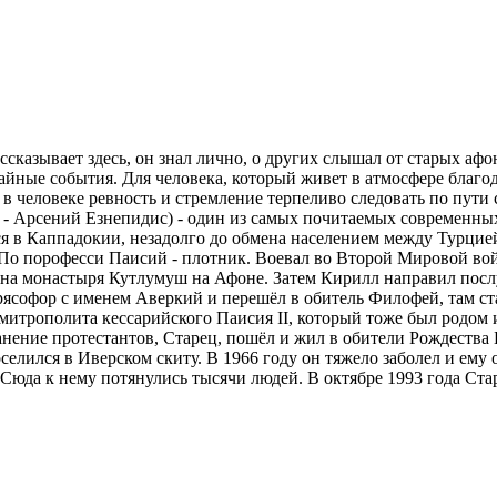
ассказывает здесь, он знал лично, о других слышал от старых а
йные события. Для человека, который живет в атмосфере благода
в человеке ревность и стремление терпеливо следовать по пути 
у - Арсений Езнепидис) - один из самых почитаемых современных
 в Каппадокии, незадолго до обмена населением между Турцие
По порофесси Паисий - плотник. Воевал во Второй Мировой войн
на монастыря Кутлумуш на Афоне. Затем Кирилл направил посл
 рясофор с именем Аверкий и перешёл в обитель Филофей, там с
 митрополита кессарийского Паисия II, который тоже был родом
нение протестантов, Старец, пошёл и жил в обители Рождества 
елился в Иверском скиту. В 1966 году он тяжело заболел и ему 
Сюда к нему потянулись тысячи людей. В октябре 1993 года Ста