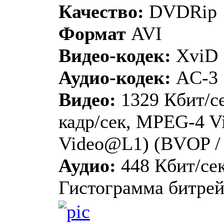
Качество:
DVDRip
Формат
AVI
Видео-кодек:
XviD
Аудио-кодек:
AC-3
Видео:
1329 Кбит/се
кадр/сек, MPEG-4 Vi
Video@L1) (BVOP / 
Аудио:
448 Кбит/сек
Гистограмма битрей