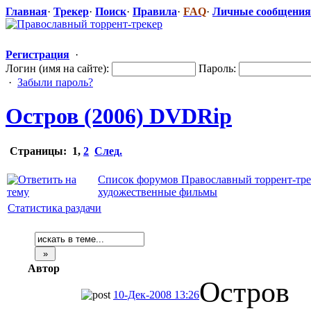
Главная
·
Трекер
·
Поиск
·
Правила
·
FAQ
·
Личные сообщения
Регистрация
·
Логин (имя на сайте):
Пароль:
·
Забыли пароль?
Остров (2006) DVDRip
Страницы:
1
,
2
След.
Список форумов Православный торрент-тре
художественные фильмы
Статистика раздачи
Автор
Остров
10-Дек-2008 13:26