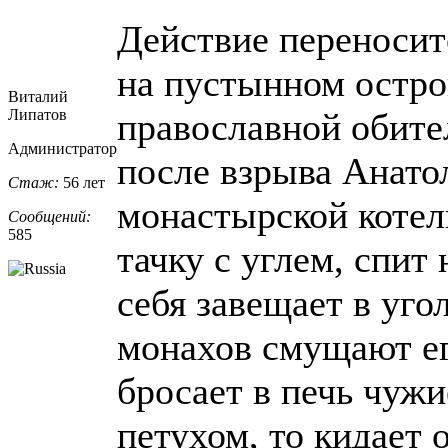
Действие переноситс
на пустынном остро
Виталий
Липатов
православной обит
Администратор
после взрыва Анато
Стаж:
56 лет
монастырской котел
Сообщений:
585
тачку с углем, спит
себя завещает в уго
монахов смущают его
бросает в печь чужи
петухом, то кидает 