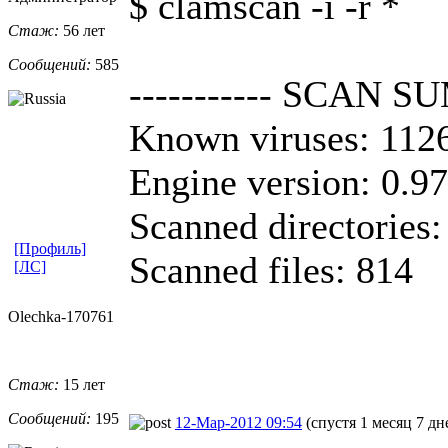
$ clamscan -i -r *
Стаж:
56 лет
Сообщений:
585
----------- SCAN S
Known viruses: 112
Engine version: 0.9
Scanned directories:
[Профиль]
Scanned files: 814
[ЛС]
Olechka-1707
​61
Стаж:
15 лет
Сообщений:
195
12-Мар-2012 09:54
(спустя 1 месяц 7 дн