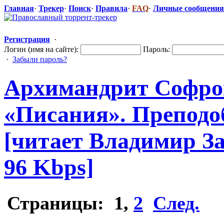
Главная
·
Трекер
·
Поиск
·
Правила
·
FAQ
·
Личные сообщения
Регистрация
·
Логин (имя на сайте):
Пароль:
·
Забыли пароль?
Архимандрит Софрон
«Писания». Препод
[читает Владимир За
96 Kbps]
Страницы:
1
,
2
След.