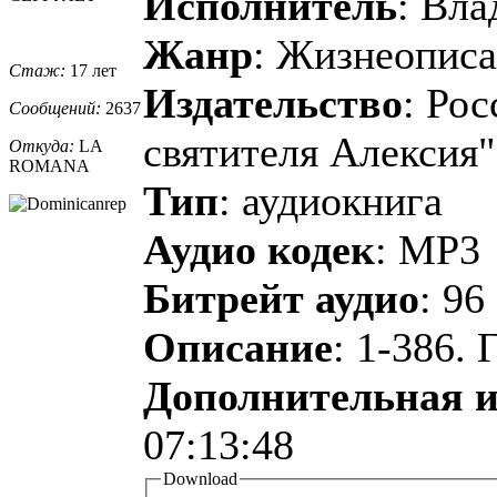
Исполнитель
: Вла
Жанр
: Жизнеописа
Стаж:
17 лет
Издательство
: Ро
Сообщений:
2637
святителя Алексия"
Откуда:
LA
ROMANA
Тип
: аудиокнига
Аудио кодек
: MP3
Битрейт аудио
: 96
Описание
: 1-386. 
Дополнительная 
07:13:48
Download