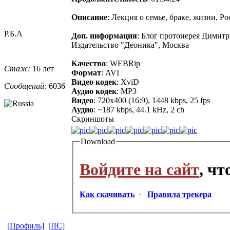
Описание
: Лекция о семье, браке, жизни, 
Р.Б.А
Доп. информация
: Блог протоиерея Димит
Издательство "Деоника", Москва
Качество
: WEBRip
Стаж:
16 лет
Формат
: AVI
Видео кодек
: XviD
Сообщений:
6036
Аудио кодек
: MP3
Видео
: 720x400 (16:9), 1448 kbps, 25 fps
Аудио
: ~187 kbps, 44.1 kHz, 2 ch
Скриншоты
Download
Войдите на сайт
, ч
Как скачивать
·
Правила трекера
[Профиль]
[ЛС]