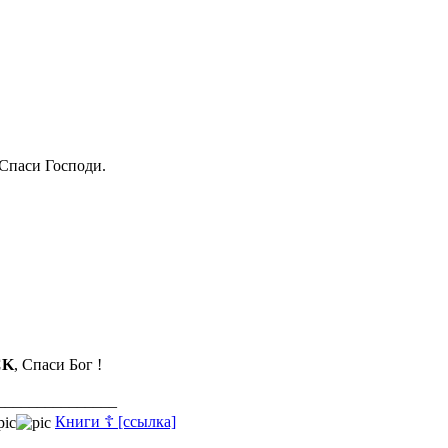
Спаси Господи.
CK
, Спаси Бог !
_______________
Книги ☦ [ссылка]