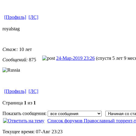
[Профиль]
[ЛС]
royalstag
Стаж:
10 лет
24-Мар-2019 23:26
(спустя 5 лет 9 мес
Сообщений:
875
[Профиль]
[ЛС]
Страница
1
из
1
Показать сообщения:
Список форумов Православный торрент-т
Текущее время:
07-Авг 23:23