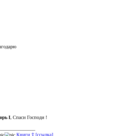
агодарю
орь I
, Спаси Господи !
_______________
Книги ☦ [ссылка]