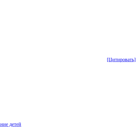
[Цитировать]
ание детей