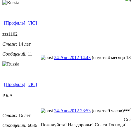
[Профиль]
[ЛС]
zzz1102
Стаж:
14 лет
Сообщений:
11
24-Авг-2012 14:43
(спустя 4 месяца 18
[Профиль]
[ЛС]
Р.Б.А
zzz
24-Авг-2012 23:53
(спустя 9 часов)
Стаж:
16 лет
Спа
Пожалуйста! На здоровье! Спаси Господи!
Сообщений:
6036