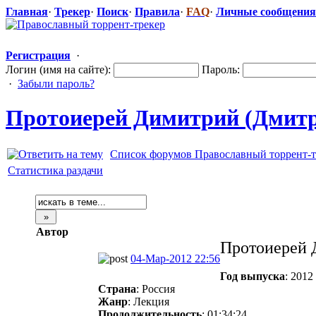
Главная
·
Трекер
·
Поиск
·
Правила
·
FAQ
·
Личные сообщения
Регистрация
·
Логин (имя на сайте):
Пароль:
·
Забыли пароль?
Протоиерей Димитрий (Дмитри
Список форумов Православный торрент-т
Статистика раздачи
Автор
Протоиерей 
04-Мар-2012 22:56
Год выпуска
: 2012
Страна
: Россия
Жанр
: Лекция
Продолжительность
: 01:34:24