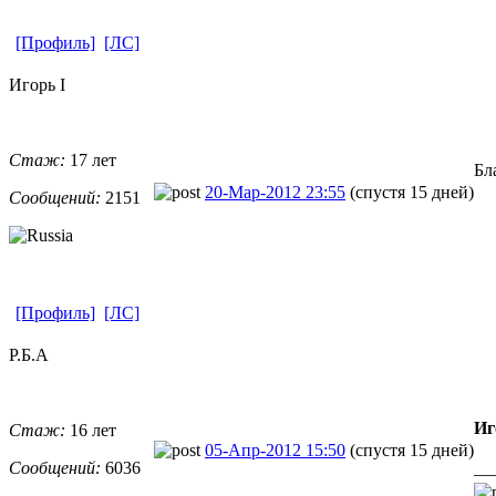
[Профиль]
[ЛС]
Игорь I
Стаж:
17 лет
Бл
20-Мар-2012 23:55
(спустя 15 дней)
Сообщений:
2151
[Профиль]
[ЛС]
Р.Б.А
Иг
Стаж:
16 лет
05-Апр-2012 15:50
(спустя 15 дней)
Сообщений:
6036
__