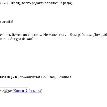
06-30 10:20), всего редактировалось 3 раз(а)
пасибо1
________________
еловек бежит по жизни… Не жалея ног… Дом-работа… Дом-р
ышка… А куда бежал?…
ИМОЩУК
, пожалуйста! Во Славу Божию !
_______________
Книги ☦ [ссылка]