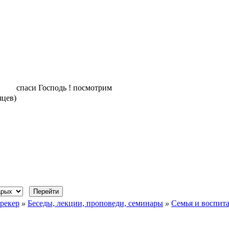
спаси Господь ! посмотрим
яцев)
рекер
»
Беседы, лекции, проповеди, семинары
»
Семья и воспит