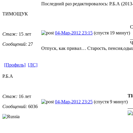
Последний раз редактировалось: Р.Б.А (2013-
ТИМОЩУК
С
04-Мар-2012 23:15
(спустя 19 минут)
Стаж:
15 лет
_
Ч
Сообщений:
27
Отпуск, как привал… Старость, пенсия,од
[Профиль]
[ЛС]
Р.Б.А
Т
Стаж:
16 лет
04-Мар-2012 23:25
(спустя 9 минут)
Сообщений:
6036
__