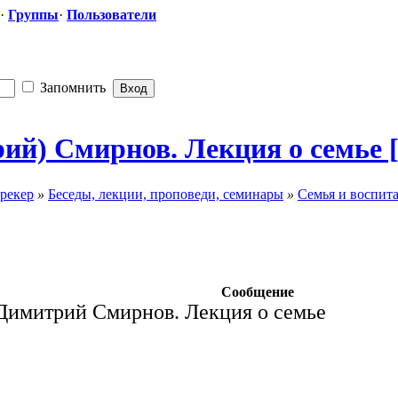
·
Группы
·
Пользователи
Запомнить
й) Смирнов. Лекция о семье [
рекер
»
Беседы, лекции, проповеди, семинары
»
Семья и воспит
Сообщение
Димитрий Смирнов. Лекция о семье