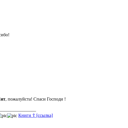
сибо!
ит
, пожалуйста! Спаси Господи !
________________
Книги ☦ [ссылка]