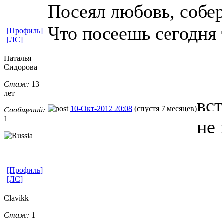
Посеял любовь, собе
Что посеешь сегодня
[Профиль]
[ЛС]
Наталья
Сидорова
Стаж:
13
лет
вс
10-Окт-2012 20:08
(спустя 7 месяцев)
Сообщений:
1
не 
[Профиль]
[ЛС]
Clavikk
Стаж:
1