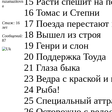
15 Расти спешит на 
ruzamazitovn
a
16 Томас и Степни
17 Поезда перестают 
Стаж:
16
лет
18 Вышел из строя
Сообщений:
87
19 Генри и слон
20 Поддержка Тоуда
21 Глаза быка
23 Ведра с краской и
24 Рыба!
25 Специальный аттр
26 Осторожно с вело