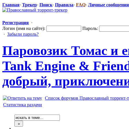
Главная
·
Трекер
·
Поиск
·
Правила
·
FAQ
·
Личные сообщения
Регистрация
·
Логин (имя на сайте):
Пароль:
·
Забыли пароль?
Паровозик Томас и е
Tank Engine & Friend
добрый, приключени
Список форумов Православный торрент-т
Статистика раздачи