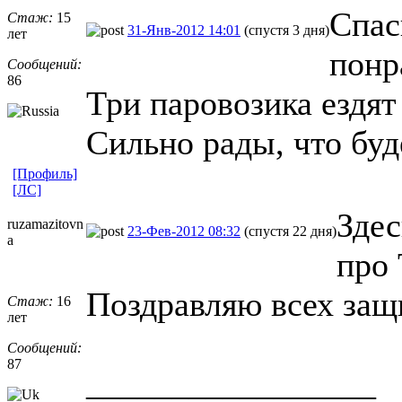
Спас
Стаж:
15
31-Янв-2012 14:01
(спустя 3 дня)
лет
понр
Сообщений:
86
Три паровозика ездят
Сильно рады, что буде
[Профиль]
[ЛС]
Зде
ruzamazitovn
23-Фев-2012 08:32
(спустя 22 дня)
a
про 
Поздравляю всех защ
Стаж:
16
лет
Сообщений:
87
_________________