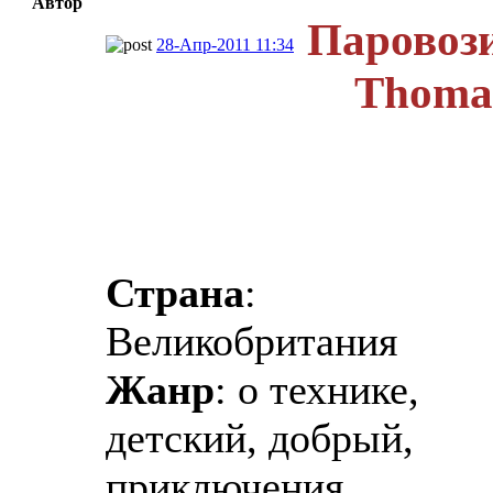
Автор
Паровози
28-Апр-2011 11:34
Thomas
Страна
:
Великобритания
Жанр
: о технике,
детский, добрый,
приключения