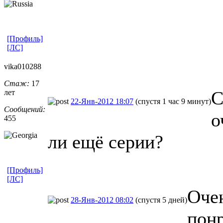
[Профиль]
[ЛС]
vika010288
Стаж:
17
С
лет
22-Янв-2012 18:07
(спустя 1 час 9 минут)
Сообщений:
о
455
ли ещё серии?
[Профиль]
[ЛС]
Очен
28-Янв-2012 08:02
(спустя 5 дней)
понр