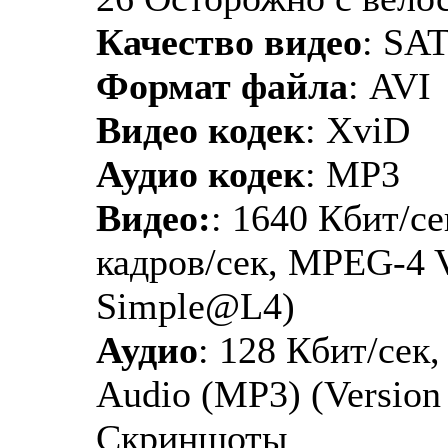
Качество видео
: SA
Формат файла
: AVI
Видео кодек
: XviD
Аудио кодек
: MP3
Видео:
: 1640 Кбит/се
кадров/сек, MPEG-4 V
Simple@L4)
Аудио
: 128 Кбит/сек
Audio (MP3) (Version 
Скриншоты