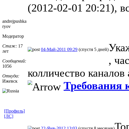
(2012-02-01 20:21), в
andrejpushka
ryov
Модератор
Укаж
Стаж:
17
04-Май-2011 09:29
(спустя 5 дней)
лет
, ча
Сообщений:
1056
колличество каналов 
Откуда:
Ижевск
Требования к
[Профиль]
[ЛС]
То
22-Янв-2012 13:03
(спустя 8 месяцев)