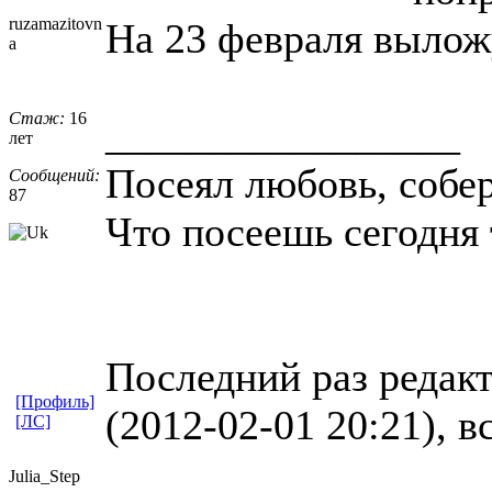
ruzamazitovn
На 23 февраля вылож
a
Стаж:
16
_________________
лет
Посеял любовь, собе
Сообщений:
87
Что посеешь сегодня
Последний раз редакт
[Профиль]
(2012-02-01 20:21), в
[ЛС]
Julia_Step