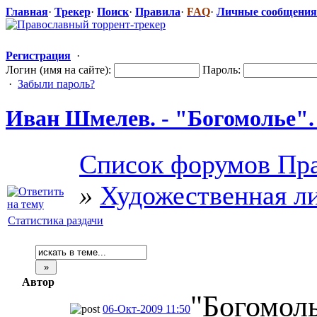
Главная
·
Трекер
·
Поиск
·
Правила
·
FAQ
·
Личные сообщения
Регистрация
·
Логин (имя на сайте):
Пароль:
·
Забыли пароль?
Иван Шмелев. - "Богомол
​ье"
Список форумов Пра
»
Художественная л
Статистика раздачи
Автор
"Богомоль
06-Окт-2009 11:50