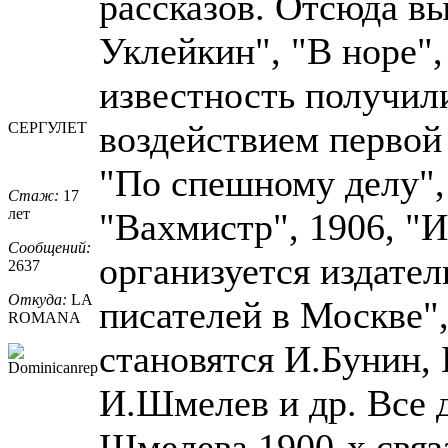
рассказов. Отсюда в
Уклейкин", "В норе"
известность получил
воздействием первой
СЕРГУЛЕТ
"По спешному делу", 
Стаж:
17
лет
"Вахмистр", 1906, "И
Сообщений:
организуется издател
2637
Откуда:
LA
писателей в Москве"
ROMANA
становятся И.Бунин, 
И.Шмелев и др. Все 
Шмелева 1900-х связа