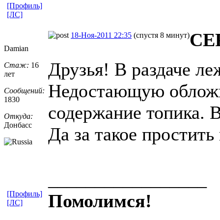
[Профиль]
[ЛС]
СЕ
18-Ноя-2011 22:35
(спустя 8 минут)
Damian
Друзья! В раздаче ле
Стаж:
16
лет
Недостающую обложк
Сообщений:
1830
содержание топика. 
Откуда:
Донбасс
Да за такое простить
_________________
[Профиль]
Помолимся!
[ЛС]