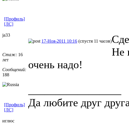
[Профиль]
[ЛС]
ja33
Сде
17-Ноя-2011 10:16
(спустя 11 часов)
Не 
Стаж:
16
лет
очень надо!
Сообщений:
188
_________________
Да любите друг друг
[Профиль]
[ЛС]
иглюс