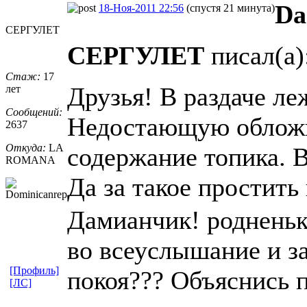
Da
18-Ноя-2011 22:56
(спустя 21 минута)
СЕРГУЛЕТ
СЕРГУЛЕТ
писал(а)
Стаж:
17
Друзья! В раздаче ле
лет
Сообщений:
Недостающую обложк
2637
Откуда:
LA
содержание топика. 
ROMANA
Да за такое простить
Дамианчик! родненьки
во всеуслышание и за
[Профиль]
покоя??? Объяснись 
[ЛС]