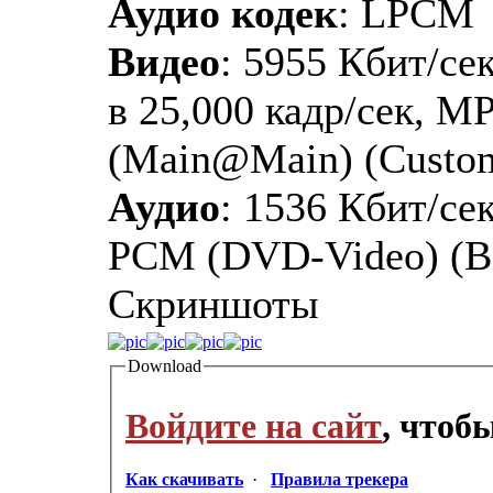
Аудио кодек
: LPCM
Видео
: 5955 Кбит/сек
в 25,000 кадр/сек, M
(Main@Main) (Custo
Аудио
: 1536 Кбит/сек
PCM (DVD-Video) (Bi
Скриншоты
Download
Войдите на сайт
, чтоб
Как скачивать
·
Правила трекера