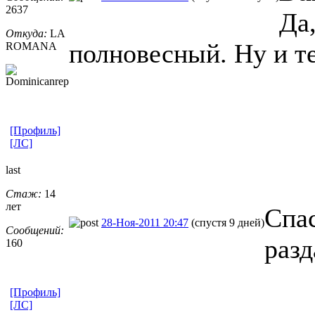
2637
Да,
Откуда:
LA
полновесный. Ну и т
ROMANA
[Профиль]
[ЛС]
last
Стаж:
14
лет
Спас
28-Ноя-2011 20:47
(спустя 9 дней)
Сообщений:
разд
160
[Профиль]
[ЛС]