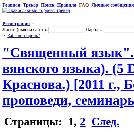
Главная
·
Трекер
·
Поиск
·
Правила
·
FAQ
·
Личные сообщения
Регистрация
·
Логин (имя на сайте):
Пароль:
·
Забыли пароль?
"Священн
​ый язык"
вянского языка). (5 
Краснова.) [2011 г., 
проповеди, семинар
Страницы:
1
,
2
След.