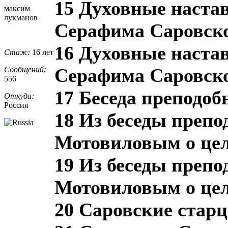
15 Духовные наста
максим
лукманов
Серафима Саровско
16 Духовные наста
Стаж:
16 лет
Серафима Саровско
Сообщений:
556
17 Беседа преподо
Откуда:
Россия
18 Из беседы препо
Мотовиловым о цел
19 Из беседы препо
Мотовиловым о цел
20 Саровские стар