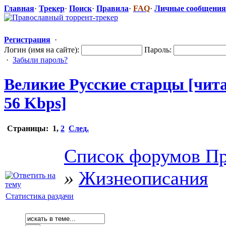
Главная
·
Трекер
·
Поиск
·
Правила
·
FAQ
·
Личные сообщения
Регистрация
·
Логин (имя на сайте):
Пароль:
·
Забыли пароль?
Великие Русские старцы [чита
56 Kbps]
Страницы:
1
,
2
След.
Список форумов Пр
»
Жизнеописания
Статистика раздачи