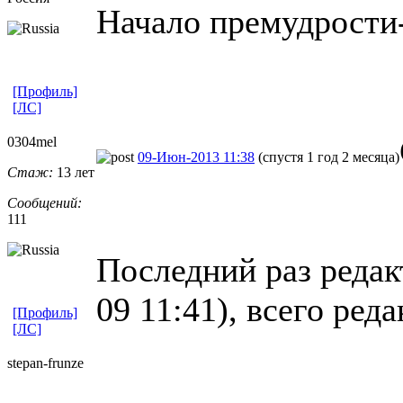
Начало премудрости
[Профиль]
[ЛС]
0304mel
09-Июн-2013 11:38
(спустя 1 год 2 месяца)
Стаж:
13 лет
Сообщений:
111
Последний раз редак
09 11:41), всего ред
[Профиль]
[ЛС]
stepan-frunz
​e