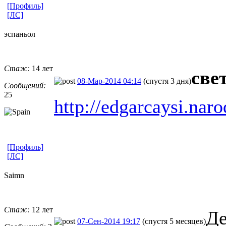
[Профиль]
[ЛС]
эспаньол
Стаж:
14 лет
све
08-Мар-2014 04:14
(спустя 3 дня)
Сообщений:
25
http://edgarcaysi.nar
[Профиль]
[ЛС]
Saimn
Стаж:
12 лет
Де
07-Сен-2014 19:17
(спустя 5 месяцев)