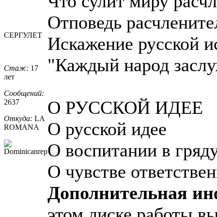
Что сулит миру расч
Отповедь расчлените
СЕРГУЛЕТ
Искажение русской и
"Каждый народ заслу
Стаж:
17
лет
Сообщений:
О РУССКОЙ ИДЕЕ
2637
Откуда:
LA
О русской идее
ROMANA
О воспитании в гряд
О чувстве ответстве
Дополнительная и
этом диске работы в