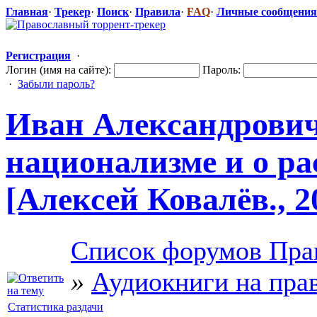
Главная
·
Трекер
·
Поиск
·
Правила
·
FAQ
·
Личные сообщения
Регистрация
·
Логин (имя на сайте):
Пароль:
·
Забыли пароль?
Иван Александрови
национализме
​ и о 
[Алексей Ковалёв., 2
Список форумов Пра
»
Аудиокниги на пра
Статистика раздачи