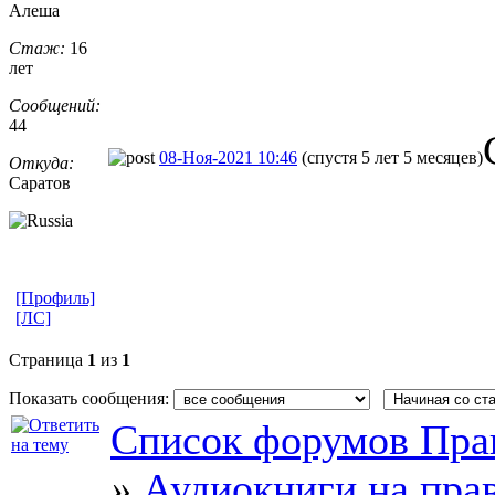
Алеша
Стаж:
16
лет
Сообщений:
44
08-Ноя-2021 10:46
(спустя 5 лет 5 месяцев)
Откуда:
Саратов
[Профиль]
[ЛС]
Страница
1
из
1
Показать сообщения:
Список форумов Пра
»
Аудиокниги на пра