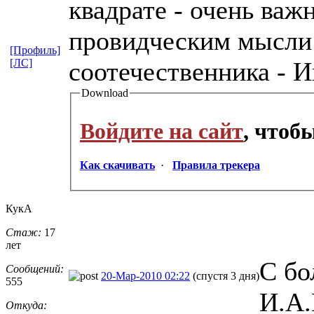
квадрате - очень ва
провидческим мысли
[Профиль]
[ЛС]
соотечественника - 
Download
Войдите на сайт
, чтоб
Как скачивать
·
Правила трекера
КукА
Стаж:
17
лет
С бо
Сообщений:
20-Мар-2010 02:22
(спустя 3 дня)
555
И.А.
Откуда: