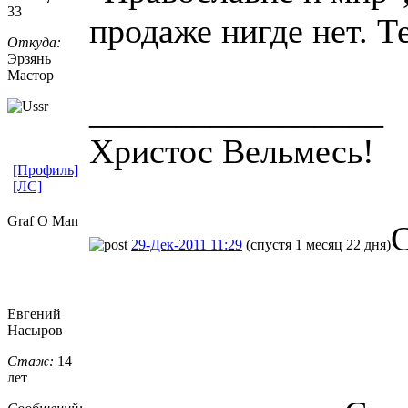
33
продаже нигде нет. 
Откуда:
Эрзянь
Мастор
_________________
Христос Вельмесь!
[Профиль]
[ЛС]
Graf O Man
С
29-Дек-2011 11:29
(спустя 1 месяц 22 дня)
Евгений
Насыров
Стаж:
14
лет