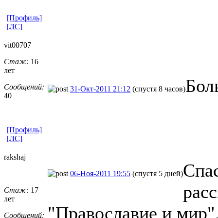
[Профиль]
[ЛС]
vit00707
Стаж:
16
лет
Бол
Сообщений:
31-Окт-2011 21:12
(спустя 8 часов)
40
[Профиль]
[ЛС]
rakshaj
Спа
06-Ноя-2011 19:55
(спустя 5 дней)
расс
Стаж:
17
лет
"Православие и мир",
Сообщений: