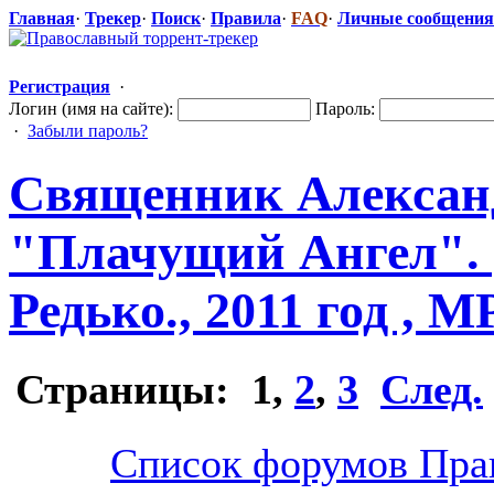
Главная
·
Трекер
·
Поиск
·
Правила
·
FAQ
·
Личные сообщения
Регистрация
·
Логин (имя на сайте):
Пароль:
·
Забыли пароль?
Священник Александ
"Плачущи
​й Ангел"
Редько., 2011 год , M
Страницы:
1
,
2
,
3
След.
Список форумов Пра