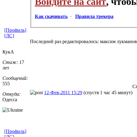
Войдите на сайт
, чтоб
Как скачивать
·
Правила трекера
[Профиль]
[ЛС]
Последний раз редактировалось: максим лукманов (
КукА
Стаж:
17
лет
Сообщений:
555
С
12-Фев-2011 15:29
(спустя 1 час 45 минут)
Откуда:
Одесса
[Профиль]
[ЛС]