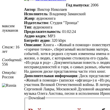
Год выпуска
: 2006
Автор
: Виктор Николаев
Исполнитель
: Владимир Заманский
Жанр
: аудиокнига
Издательство
: Студия "Троица"
максим
Тип
: аудиокнига
лукманов
Продолжительность
: 01:02:24
Аудио кодек
: MP3
Битрейт аудио
: 320 kbps
Описание
: Книга - «Живый в помощи» повествует
Стаж:
16
«горячие точки», сберегаемый молитвами матери
лет
событий, хотя в редких случаях изменены имена и
жизни, о людях, с которыми столкнула его судьба.
Сообщений:
«Из рода в род» - Документальная повесть о люд
556
несправедливостей и горя, о самых разных, обыч
На данном диске представлены части этих книг.
Откуда:
Дополнительная информация
: Диск представля
Россия
«Живый в помощи» (записки «афганца») и «Из род
участник Великой Отечественной войны. В литер
Сергиевой Лавры, Московской Духовной академи
музыка Олега Аистова, песни в исполнении Ирин
Download