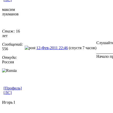
максим
лукманов
Стаж:
16
лет
Слушайте
Сообщений:
12-Фев-2011 22:46
(спустя 7 часов)
556
________
Начало п
Откуда:
Россия
[Профиль]
[ЛС]
Игорь I