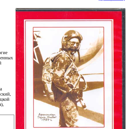
огие
ленных
й
а
нский,
ицкой
),