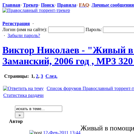
Главная
·
Трекер
·
Поиск
·
Правила
·
FAQ
·
Личные сообщения
Регистрация
·
Логин (имя на сайте):
Пароль:
·
Забыли пароль?
Виктор Николаев - "Живый в 
Заманский, 2006 год , MP3 320
Страницы:
1
,
2
,
3
След.
Список форумов Православный торрент-т
Статистика раздачи
Автор
Живый в помощи.
12-Фев-2011 13:44