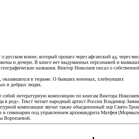
 о русском воине, который прошел через афганский ад, через мн
, жены и дочери. В книге нет выдуманных персонажей и вымыш
 географические названия. Виктор Николаев писал о собственно
ях, оказавшихся в тюрьме. О бывших военных, хлебнувших
ных и добрых людях.
ет собой литературную композицию по книгам Виктора Николаев
а в род». Текст читает народный артист России Владимир Зама
атурной композиции звучат также объединенный хор Свято-Тро
и и семинарии под управлением архимандрита Матфея (Мормыля
ы Воропаевой.